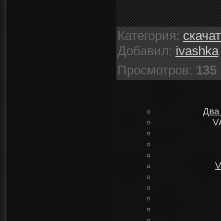
Категория
:
скача
Добавил
:
ivashka
Просмотров
:
135
Два
V
V