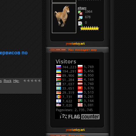
eltarc
1964
678
0
Нас посещает мир
сервисов по
es
,
Rock
,
Hip-
Теги сайта