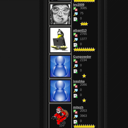
lev2009
3085
75
0
alban013
2765
1377
0
Gunpowder
2194
0
0
ivashka
2086
0
0
mitezh
2053
3963
0