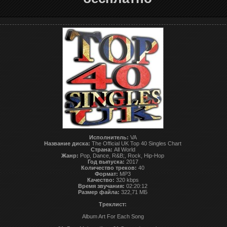
Исполнитель:
VA
Название диска:
The Official UK Top 40 Singles Chart
Страна:
All World
Жанр:
Pop, Dance, R&B;, Rock, Hip-Hop
Год выпуска:
2017
Количество треков:
40
Формат:
MP3
Качество:
320 kbps
Время звучания:
02:20:12
Размер файла:
322,71 МБ
Треклист:
Album Art For Each Song