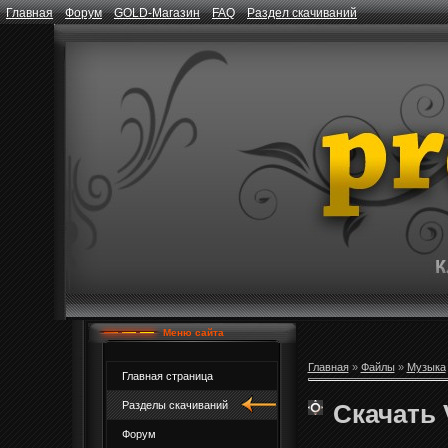
Главная
Форум
GOLD-Магазин
FAQ
Раздел скачиваний
Меню сайта
Главная
»
Файлы
»
Музыка
Главная страница
Скачать V
Разделы скачиваний
Форум