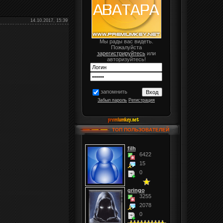
14.10.2017, 15:39
Мы рады вас видеть.
Пожалуйста
зарегистрируйтесь
или
авторизуйтесь!
запомнить
Забыл пароль
Регистрация
ТОП ПОЛЬЗОВАТЕЛЕЙ
filh
6422
15
0
gringo
3255
2078
0