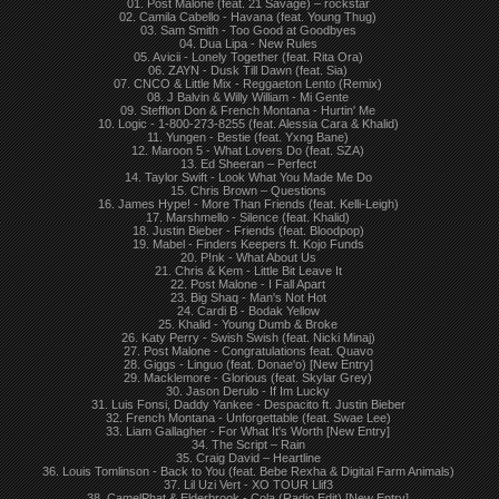
01. Post Malone (feat. 21 Savage) – rockstar
02. Camila Cabello - Havana (feat. Young Thug)
03. Sam Smith - Too Good at Goodbyes
04. Dua Lipa - New Rules
05. Avicii - Lonely Together (feat. Rita Ora)
06. ZAYN - Dusk Till Dawn (feat. Sia)
07. CNCO & Little Mix - Reggaeton Lento (Remix)
08. J Balvin & Willy William - Mi Gente
09. Stefflon Don & French Montana - Hurtin' Me
10. Logic - 1-800-273-8255 (feat. Alessia Cara & Khalid)
11. Yungen - Bestie (feat. Yxng Bane)
12. Maroon 5 - What Lovers Do (feat. SZA)
13. Ed Sheeran – Perfect
14. Taylor Swift - Look What You Made Me Do
15. Chris Brown – Questions
16. James Hype! - More Than Friends (feat. Kelli-Leigh)
17. Marshmello - Silence (feat. Khalid)
18. Justin Bieber - Friends (feat. Bloodpop)
19. Mabel - Finders Keepers ft. Kojo Funds
20. P!nk - What About Us
21. Chris & Kem - Little Bit Leave It
22. Post Malone - I Fall Apart
23. Big Shaq - Man's Not Hot
24. Cardi B - Bodak Yellow
25. Khalid - Young Dumb & Broke
26. Katy Perry - Swish Swish (feat. Nicki Minaj)
27. Post Malone - Congratulations feat. Quavo
28. Giggs - Linguo (feat. Donae'o) [New Entry]
29. Macklemore - Glorious (feat. Skylar Grey)
30. Jason Derulo - If Im Lucky
31. Luis Fonsi, Daddy Yankee - Despacito ft. Justin Bieber
32. French Montana - Unforgettable (feat. Swae Lee)
33. Liam Gallagher - For What It's Worth [New Entry]
34. The Script – Rain
35. Craig David – Heartline
36. Louis Tomlinson - Back to You (feat. Bebe Rexha & Digital Farm Animals)
37. Lil Uzi Vert - XO TOUR Llif3
38. CamelPhat & Elderbrook - Cola (Radio Edit) [New Entry]