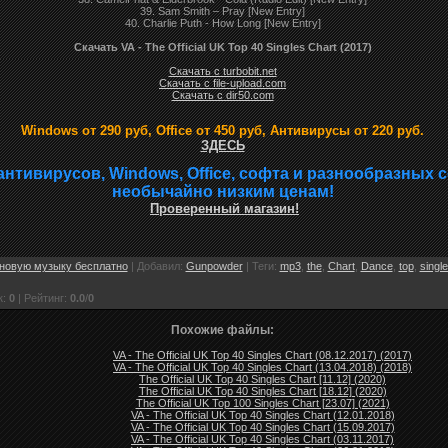
39. Sam Smith – Pray [New Entry]
40. Charlie Puth - How Long [New Entry]
Скачать VA - The Official UK Top 40 Singles Chart (2017)
Скачать с turbobit.net
Скачать с file-upload.com
Скачать с dir50.com
Windows от 290 руб, Office от 450 руб, Антивирусы от 220 руб.
ЗДЕСЬ
антивирусов, Windows, Office, софта и разнообразных 
необычайно низким ценам!
Проверенный магазин!
новую музыку бесплатно
|
Добавил
:
Gunpowder
|
Теги
:
mp3
,
the
,
Chart
,
Dance
,
top
,
singl
к
:
0
|
Рейтинг
:
0.0
/
0
Похожие файлы:
VA - The Official UK Top 40 Singles Chart (08.12.2017) (2017)
VA - The Official UK Top 40 Singles Chart (13.04.2018) (2018)
The Official UK Top 40 Singles Chart [11.12] (2020)
The Official UK Top 40 Singles Chart [18.12] (2020)
The Official UK Top 100 Singles Chart [23.07] (2021)
VA - The Official UK Top 40 Singles Chart (12.01.2018)
VA - The Official UK Top 40 Singles Chart (15.09.2017)
VA - The Official UK Top 40 Singles Chart (03.11.2017)