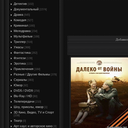
Детектив
[102]
Документальный
[1574]
Драма
[645]
Комедия
[527]
Криминал
[160]
Мелодрама
[234]
Мультфильм
[168]
Добавил
Триллер
[516]
Ужасы
[368]
Фантастика
[262]
Фэнтези
[139]
Эротика
[133]
Приключения
[184]
Разные / Другие Фильмы
[378]
Сериалы
[383]
Юмор
[92]
DVD5 / DVD9
[258]
Blu-Ray / HD
[80]
Телепередачи
[210]
Шоу, приколы, юмор
[1]
3D Кино, Видео, TV и Спорт
[159]
Театр
[0]
Арт-хаус и авторское кино
[0]