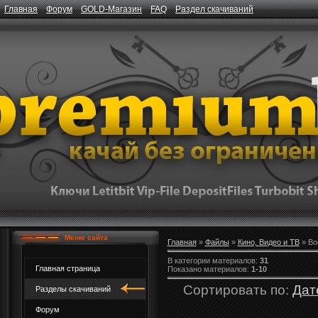
Главная
Форум
GOLD-Магазин
FAQ
Раздел скачиваний
Меню сайта
Главная
»
Файлы
»
Кино, Видео и ТВ
» Во
В категории материалов
:
31
Главная страница
Показано материалов
:
1-10
Сортировать по
:
Дат
Разделы скачиваний
Форум