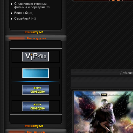
Спортивные турниры,
фильмы и передачи
[30]
Военный
[31]
Семейный
[40]
Наши друзья
Добавил
Наш баннер