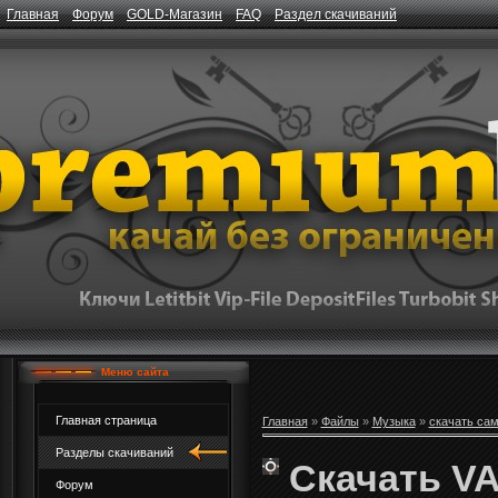
Главная
Форум
GOLD-Магазин
FAQ
Раздел скачиваний
Меню сайта
Главная страница
Главная
»
Файлы
»
Музыка
»
скачать са
Разделы скачиваний
Скачать VA
Форум