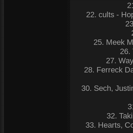
2
22. cults - H
23
25. Meek Mi
26.
27. Way
28. Ferreck D
30. Sech, Justi
3
32. Tak
33. Hearts, C