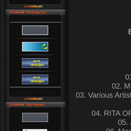
Наши друзья
0
02. M
03. Various Ar
Наш баннер
04. RITA OR
05.