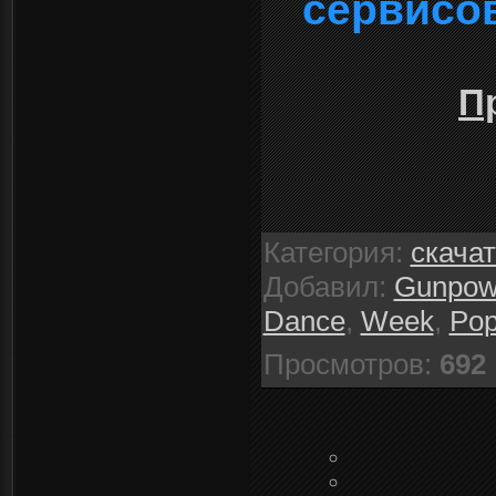
сервисо
П
Категория
:
скача
Добавил
:
Gunpow
Dance
,
Week
,
Po
Просмотров
:
692