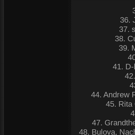
36. 
37. 
38. C
39. 
40
41. D-
42
4
44. Andrew R
45. Rita
4
47. Grandth
48. Bulova, Nach