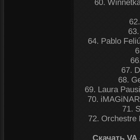
60. Winnetk
62
63.
64. Pablo Feli
6
66
67. D
68. G
69. Laura Pausi
70. iMAGiNAR
71. 
72. Orchestre
Скачать VA 