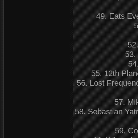
49. Eats Ev
5
52
53.
54
55. 12th Pla
56. Lost Frequenc
57. Mi
58. Sebastian Yat
59. C