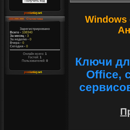
Windows о
Статистика
Ан
Зарегистрировано
Всего
-
108340
За месяц
-
3
За неделю
-
0
Вчера
-
0
Сегодня
-
0
Онлайн всего:
1
Гостей:
1
Ключи дл
Пользователей:
0
Office,
сервисо
П