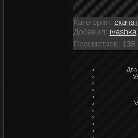
Категория
:
скача
Добавил
:
ivashka
Просмотров
:
135
Два
V
V