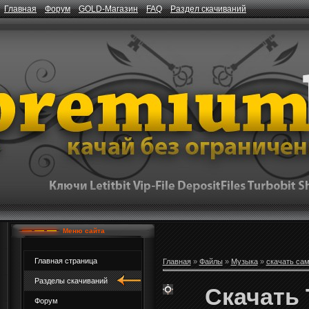
Главная
Форум
GOLD-Магазин
FAQ
Раздел скачиваний
Меню сайта
Главная страница
Главная
»
Файлы
»
Музыка
»
скачать са
Разделы скачиваний
Скачать 
Форум