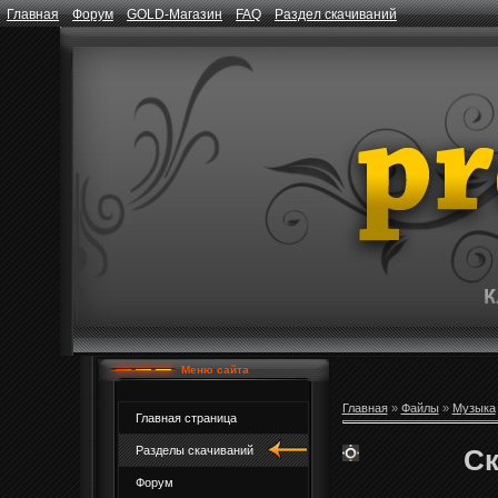
Главная
Форум
GOLD-Магазин
FAQ
Раздел скачиваний
Меню сайта
Главная
»
Файлы
»
Музыка
Главная страница
Ск
Разделы скачиваний
Форум