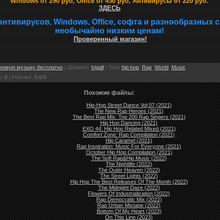
Windows от 290 руб, Office от 450 руб, Антивирусы от 220 руб.
ЗДЕСЬ
антивирусов, Windows, Office, софта и разнообразных 
необычайно низким ценам!
Проверенный магазин!
новую музыку бесплатно
|
Добавил
:
trigall
|
Теги
:
hip hop
,
Rap
,
World
,
Music
к
:
0
|
Рейтинг
:
0.0
/
0
Похожие файлы:
Hip-Hop Street Dance Vol,07 (2021)
The New Rap Heroes (2021)
The Best Rap Mix: Top 200 Rap Singers (2021)
Hip Hop Dancing (2021)
EXO 44: Hip Hop Related Mixed (2021)
Comfort Zone: Rap Compilation (2021)
Hip Caramel (2021)
Rap Inspiration: Music For Everyone (2021)
October Hip Hop Compilation (2021)
The Soft Rap&Hip Music (2022)
The Nightlife (2022)
The Outer Heaven (2022)
The Street Lights (2022)
Hip Hop The Best Releases Of The Month (2022)
The Midnight Daze (2022)
Flowers Of Industrialization (2022)
Rap Democratic Mix (2022)
Rap Urban Mixtape (2022)
Bottom Of My Heart (2023)
On This Line (2023)