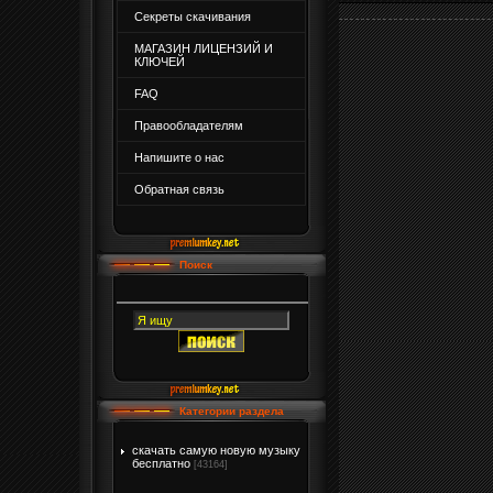
Секреты скачивания
МАГАЗИН ЛИЦЕНЗИЙ И
КЛЮЧЕЙ
FAQ
Правообладателям
Напишите о нас
Обратная связь
Поиск
Категории раздела
скачать самую новую музыку
бесплатно
[43164]