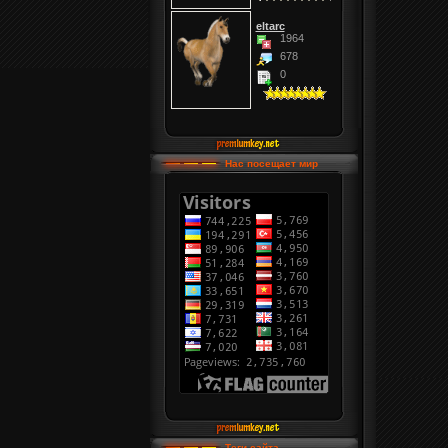
eltarc
1964
678
0
Нас посещает мир
Теги сайта