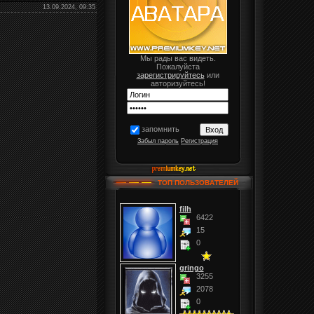
13.09.2024, 09:35
Мы рады вас видеть.
Пожалуйста
зарегистрируйтесь
или
авторизуйтесь!
запомнить
Забыл пароль
Регистрация
ТОП ПОЛЬЗОВАТЕЛЕЙ
filh
6422
15
0
gringo
3255
2078
0