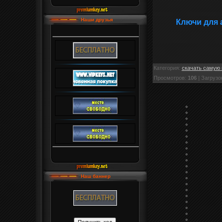
Наши друзья
Ключи для 
Категория
:
скачать самую 
Просмотров
:
106
|
Загрузо
Наш баннер