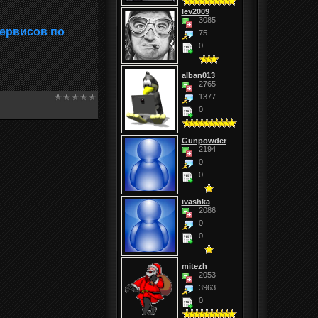
lev2009
3085
сервисов по
75
0
alban013
2765
1377
0
Gunpowder
2194
0
0
ivashka
2086
0
0
mitezh
2053
3963
0