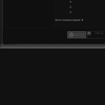
Всего комментариев
:
0