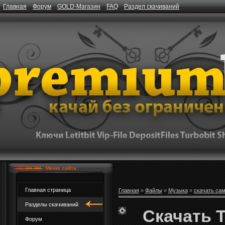
Главная
Форум
GOLD-Магазин
FAQ
Раздел скачиваний
Меню сайта
Главная страница
Главная
»
Файлы
»
Музыка
»
скачать са
Разделы скачиваний
Скачать T
Форум