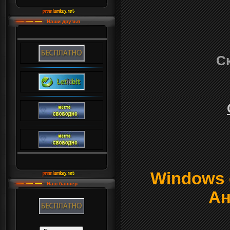
Наши друзья
Ск
Windows о
Наш баннер
Ан