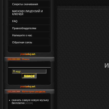
Секреты скачивания
МАГАЗИН ЛИЦЕНЗИЙ И
КЛЮЧЕЙ
FAQ
Правообладателям
Напишите о нас
Обратная связь
Поиск
И
Категории раздела
скачать самую новую музыку
бесплатно
[43164]