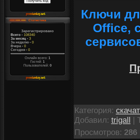
Ключи дл
Статистика
Office,
Зарегистрировано
Всего
-
108340
сервисо
За месяц
-
3
За неделю
-
0
Вчера
-
0
Сегодня
-
0
Онлайн всего:
1
Гостей:
1
П
Пользователей:
0
Категория
:
скача
Добавил
:
trigall
|
Просмотров
:
286