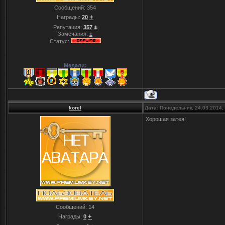
Сообщений:
354
+
Награды:
20
±
Репутация:
357
Замечания:
±
Статус:
Медали:
korel
Дата: Понедельник, 24.03.2014,
Хорошая затея!
Сообщений:
14
+
Награды:
0