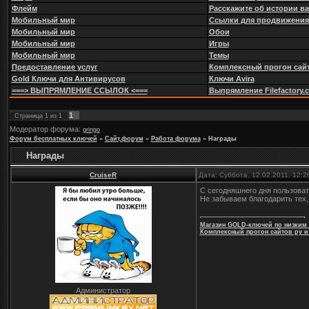
Флейм
Расскажите об истории в
Мобильный мир
Ссылки для продвижения
Мобильный мир
Обои
Мобильный мир
Игры
Мобильный мир
Темы
Предоставление услуг
Комплексный прогон сайт
Gold Ключи для Антивирусов
Ключи Avira
===> ВЫПРЯМЛЕНИЕ ССЫЛОК <===
Выпрямление Filefactory.com
1
Страница
1
из
1
Модератор форума:
gringo
Форум бесплатных ключей
»
Сайт,форум
»
Работа форума
»
Награды
Награды
CruiseR
Дата: Суббота, 12.02.2011, 12:
С сегодняшнего дня пользоват
Не забываем благодарить тех, 
Магазин GOLD-ключей по низким
Комплексный прогон сайтов ру и
Администратор