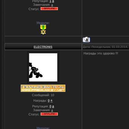
±
Репутация:
1
Замечания:
±
Статус:
Медали:
ELECTRONIS
Дата: Понедельник, 31.03.2014,
Награды это здорово !!!
Сообщений:
10
+
Награды:
0
±
Репутация:
0
Замечания:
±
Статус:
Медали: