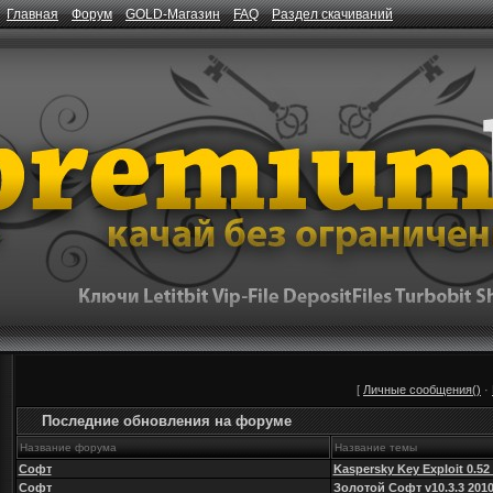
Главная
Форум
GOLD-Магазин
FAQ
Раздел скачиваний
[
Личные сообщения()
·
Последние обновления на форуме
Название форума
Название темы
Софт
Kaspersky Key Exploit 0.52
Софт
Золотой Софт v10.3.3 201