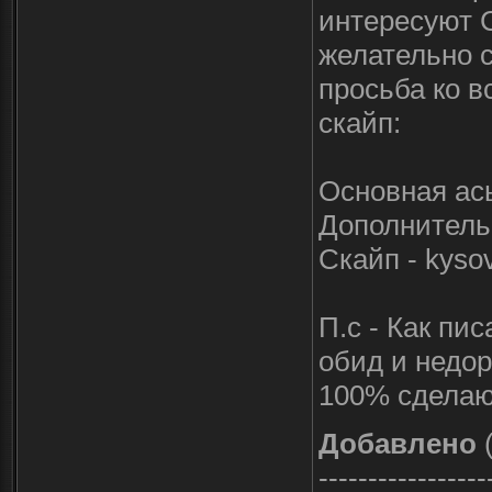
интересуют 
желательно с
просьба ко в
скайп:
Основная ась
Дополнительн
Скайп - kyso
П.с - Как пи
обид и недор
100% сдела
Добавлено
(
-----------------