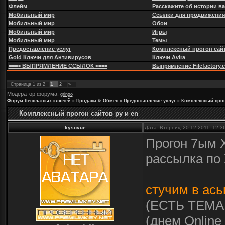
Флейм
Расскажите об истории в
Мобильный мир
Ссылки для продвижения
Мобильный мир
Обои
Мобильный мир
Игры
Мобильный мир
Темы
Предоставление услуг
Комплексный прогон сайт
Gold Ключи для Антивирусов
Ключи Avira
===> ВЫПРЯМЛЕНИЕ ССЫЛОК <===
Выпрямление Filefactory.com
1
Страница
1
из
2
2
»
Модератор форума:
gringo
Форум бесплатных ключей
»
Продажа & Обмен
»
Предоставление услуг
»
Комплексный прог
Комплексный прогон сайтов ру и en
kysovue
Дата: Вторник, 20.12.2011, 12:
Прогон 7ым X
рассылка п
стучим в ась
(ЕСТЬ ТЕМА
(днем Online