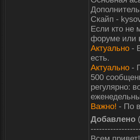
Дополнительн
Скайп - kyso
Если кто не 
форуме или в
Актуально
- 
есть.
Актуально
- 
500 сообщени
регулярно: в
еженедельный
Важно!
- По в
Добавлено
(
-----------------
Всем привет!