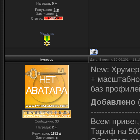
+
Награды:
0
±
Репутация:
1
Замечания:
±
Статус:
Медали:
kysovue
Дата: Вторник, 10.06.2014, 13:
New: Хрумер 
+ масштабно
баз профиле
Добавлено
(
-----------------
Всем привет,
Сообщений:
33
+
Награды:
2
Тариф на 500
±
Репутация:
1192
Замечания:
±