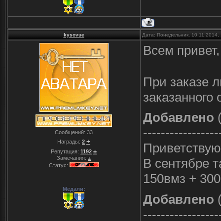
kysovue
Дата: Понедельник, 10.11.2014,
Всем привет,
При заказе л
заказанного 
Добавлено
(
-----------------
Сообщений:
33
+
Награды:
2
Приветствую 
±
Репутация:
1192
Замечания:
±
В сентябре т
Статус:
150вмз + 30
Медали:
Добавлено
(
-----------------