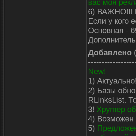
вас моя рекл
6) ВАЖНО!!! 
Если у кого 
Основная - 6
Дополнитель
Добавлено
(
-----------------
New!
1) Актуально
2) Базы обно
RLinksList. 
3!
Хpymep обн
4) Возможен 
5)
Предложен