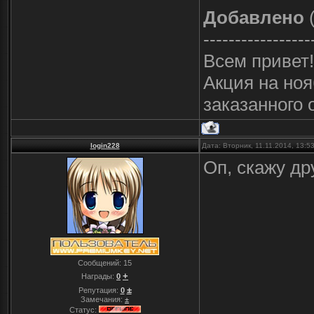
Добавлено
(
-----------------
Всем привет!
Акция на ноя
заказанного 
login228
Дата: Вторник, 11.11.2014, 13:
Оп, скажу др
Сообщений:
15
+
Награды:
0
±
Репутация:
0
Замечания:
±
Статус: