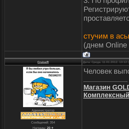
3. По профи
Регистрирую
проставляетс
стучим в ась
(днем Online
CruiseR
Дата: Среда, 11.01.2012, 13:12
Человек вып
Магазин GOLD
Комплексный 
Администратор
Сообщений:
354
+
Награды:
20