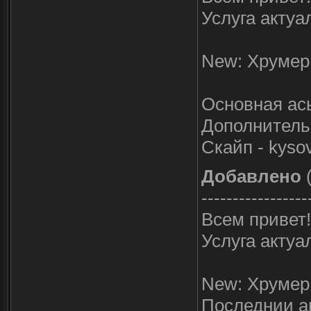
Услуга актуа
New: Хрумер 
Основная ась
Дополнительн
Скайп - kyso
Добавлено
(
-----------------
Всем привет!
Услуга актуа
New: Хрумер 
Последнии а