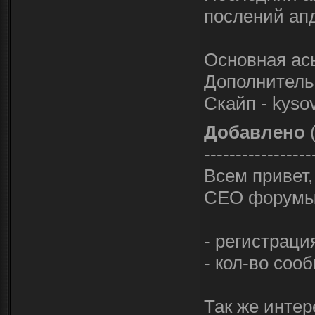
послений апд
Основная ась
Дополнительн
Скайп - kyso
Добавлено
(
-----------------
Всем привет,
СЕО форумы,
- регистраци
- кол-во соо
Так же интер