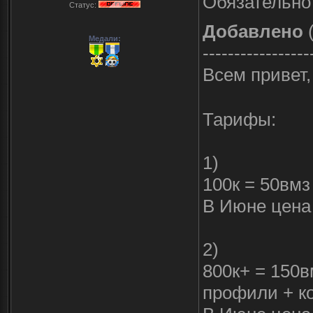
Обязательно 
Статус:
Добавлено
(
Медали:
-----------------
Всем привет,
Тарифы:
1)
100к = 50вмз
В Июне цена
2)
800к+ = 150в
профили + ко