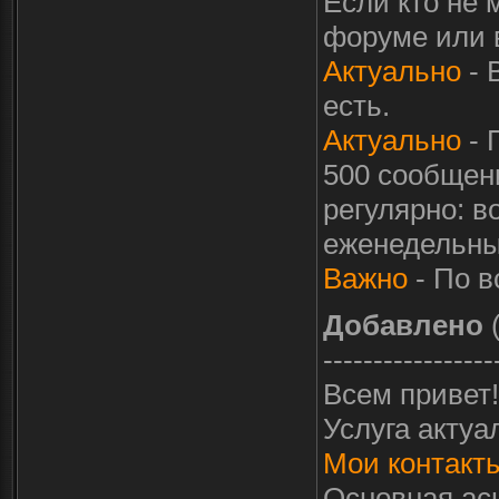
Если кто не 
форуме или в
Актуально
- 
есть.
Актуально
- 
500 сообщени
регулярно: в
еженедельный
Важно
- По в
Добавлено
(
-----------------
Всем привет!
Услуга актуа
Мои контакт
Основная ась