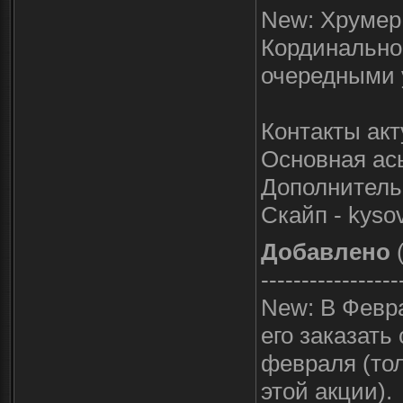
New: Хрумер 
Кординально
очередными 
Контакты ак
Основная ась
Дополнительн
Скайп - kyso
Добавлено
(
-----------------
New: В Февра
его заказать
февраля (тол
этой акции).