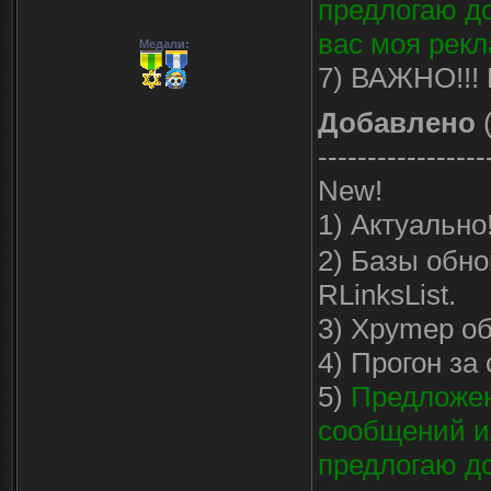
предлогаю до
вас моя рекл
Медали:
7) ВАЖНО!!! 
Добавлено
(
-----------------
New!
1) Актуально
2) Базы обно
RLinksList.
3) Хpymep об
4) Прогон за
5)
Предложен
сообщений ил
предлогаю до