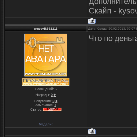
Дополнительн
Скайп - kyso
gruzovik992211
Дата: Среда, 20.02.2013, 09:07
Что по деньг
Сообщений:
6
+
Награды:
0
±
Репутация:
0
Замечания:
±
Статус:
Медали: