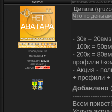
kysovue
Дата: Среда, 05.03.2014, 12:24
Цитата
(
gruzo
Что по деньгам
- 30к = 20вмз
- 100к = 50вм
Сообщений:
33
- 200к = 80в
+
Награды:
2
профили+ко
±
Репутация:
1192
Замечания:
±
- Акция - по
Статус:
+ профили + 
Медали:
Добавлено
(
-----------------
Всем привет!
Услуга актуа