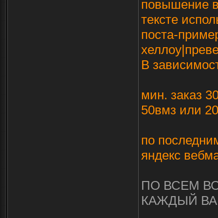
повышение в 
тексте испол
поста-пример
хеллоу|прев
В зависимост
мин. заказ 3
50вмз или 20
по последним
яндекс вебм
ПО ВСЕМ В
КАЖДЫЙ ВА