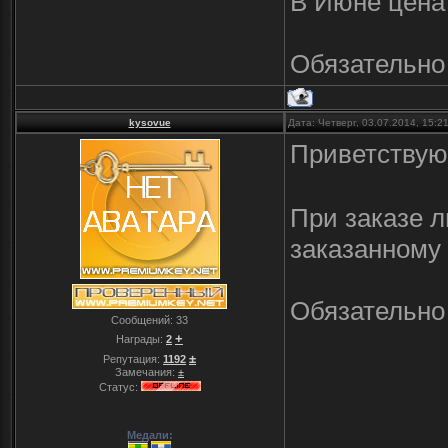
В Июне цена 
Обязательно 
kysovue
Дата: Четверг, 03.07.2014, 15:
Приветствую
При заказе л
заказанному
Обязательно 
Сообщений:
33
+
Награды:
2
±
Репутация:
1192
Замечания:
±
Статус:
Медали: