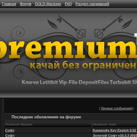
Главная
Форум
GOLD-Магазин
FAQ
Раздел скачиваний
[
Личные сообщения()
·
Последние обновления на форуме
Название форума
Название темы
Софт
Kaspersky Key Exploit 0.52
Софт
Золотой Софт v10.3.3 201