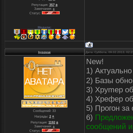
±
Репутация:
357
Замечания:
±
Статус:
Медали:
kysovue
Дата: Суббота, 09.02.2013, 02:
New!
1) Актуальн
2) Базы обн
3) Хpymep об
4) Хрефер об
5) Прогон за
Сообщений:
33
6)
Предложен
+
Награды:
2
±
Репутация:
1192
сообщений ил
Замечания:
±
Статус: