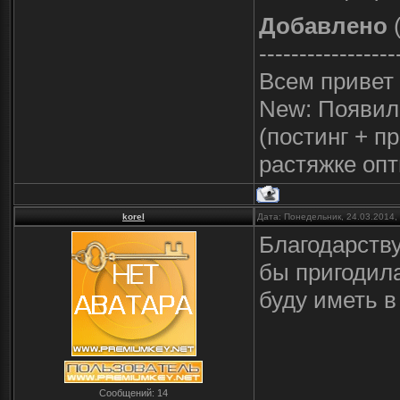
Добавлено
(
-----------------
Всем привет
New: Появилс
(постинг + п
растяжке опт
korel
Дата: Понедельник, 24.03.2014,
Благодарству
бы пригодила
буду иметь в
Сообщений:
14