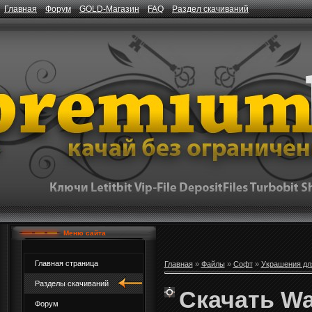
Главная
Форум
GOLD-Магазин
FAQ
Раздел скачиваний
Меню сайта
Главная страница
Главная
»
Файлы
»
Софт
»
Украшения дл
Разделы скачиваний
Скачать Wa
Форум