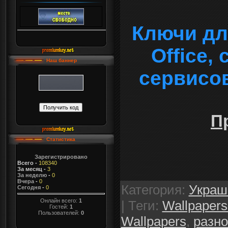
Ключи дл
Office,
Наш баннер
сервисо
П
Статистика
Зарегистрировано
Всего
-
108340
За месяц
-
3
За неделю
-
0
Вчера
-
0
Категория
:
Украш
Сегодня
-
0
Онлайн всего:
1
|
Теги
:
Wallpapers
Гостей:
1
Пользователей:
0
Wallpapers
,
разно