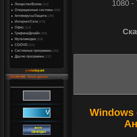
1080 -
Лекарство/Взлом
[113]
Операционные системы
[636]
Антивирусы/Защита
[185]
Интернет/Сети
[279]
Офис
[113]
Ска
Графика/Дизайн
[363]
Мультимедиа
[224]
CD/DVD
[101]
Системные программы
[242]
Другие программы
[137]
Наши друзья
Windows о
Ан