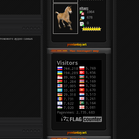
eltarc
1964
678
0
токового аудио самых
Нас посещает мир
Теги сайта