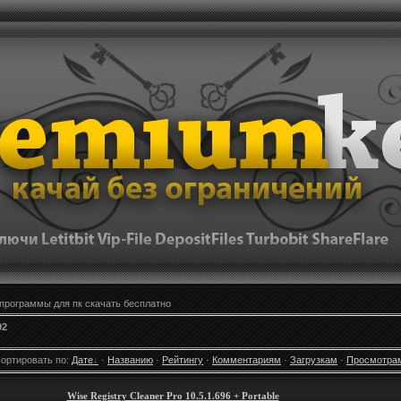
программы для пк скачать бесплатно
92
ортировать по
:
Дате
·
Названию
·
Рейтингу
·
Комментариям
·
Загрузкам
·
Просмотра
Wise Registry Cleaner Pro 10.5.1.696 + Portable