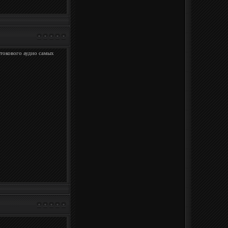
токового аудио самых