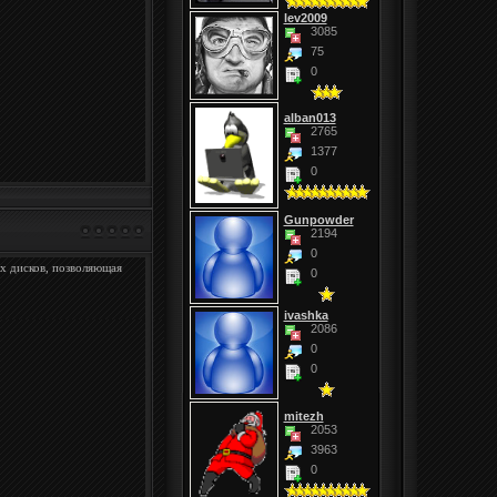
lev2009
3085
75
0
alban013
2765
1377
0
Gunpowder
2194
0
х дисков, позволяющая
0
ivashka
2086
0
0
mitezh
2053
3963
0