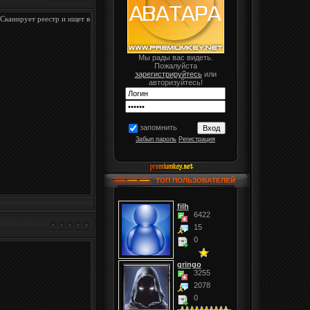
 Сканирует реестр и ищет в
Мы рады вас видеть.
Пожалуйста
зарегистрируйтесь
или
авторизуйтесь!
запомнить
Забыл пароль
Регистрация
ТОП ПОЛЬЗОВАТЕЛЕЙ
filh
6422
15
0
gringo
3255
2078
0