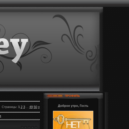
ПРОФИЛЬ
Доброе утро, Гость
Страницы
:
1
2
3
...
49
50
»
м