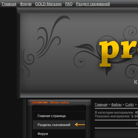
Главная
Форум
GOLD-Магазин
FAQ
Раздел скачиваний
Меню сайта
Главная
»
Файлы
»
Софт
» 
В категории материалов
:
4
Главная страница
Показано материалов
:
1-10
С
Разделы скачиваний
Форум