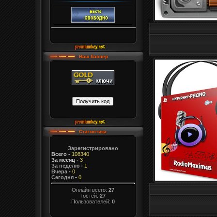
Наш баннер
Статистика
Зарегистрировано
Всего
-
108340
За месяц
-
3
За неделю
-
1
Вчера
-
0
Сегодня
-
0
Онлайн всего:
27
Гостей:
27
Пользователей:
0