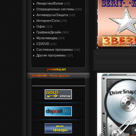
Лекарство/Взлом
[113]
Операционные системы
[636]
Антивирусы/Защита
[185]
Интернет/Сети
[279]
Офис
[113]
Графика/Дизайн
[363]
Мультимедиа
[224]
CD/DVD
[101]
Системные программы
[242]
Другие программы
[137]
Наши друзья