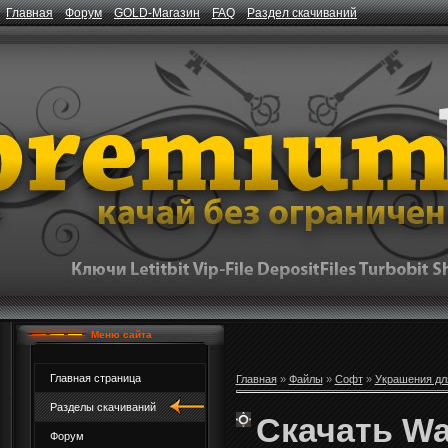
Главная
Форум
GOLD-Магазин
FAQ
Раздел скачиваний
Меню сайта
Главная страница
Главная
»
Файлы
»
Софт
»
Украшения дл
Разделы скачиваний
Скачать Wa
Форум