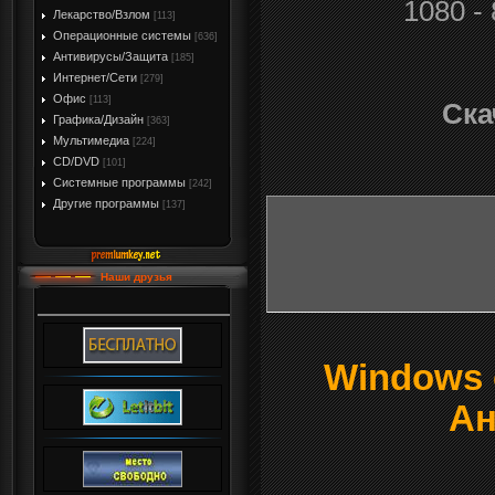
1080 -
Лекарство/Взлом
[113]
Операционные системы
[636]
Антивирусы/Защита
[185]
Интернет/Сети
[279]
Офис
[113]
Ска
Графика/Дизайн
[363]
Мультимедиа
[224]
CD/DVD
[101]
Системные программы
[242]
Другие программы
[137]
Наши друзья
Windows о
Ан