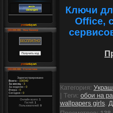
Ключи дл
Office,
сервисо
Наш баннер
П
Статистика
Зарегистрировано
Всего
-
108340
За месяц
-
3
Категория
:
Украш
За неделю
-
0
Вчера
-
0
Сегодня
-
0
|
Теги
:
обои на р
Онлайн всего:
1
wallpapers girls
,
Д
Гостей:
1
Пользователей:
0