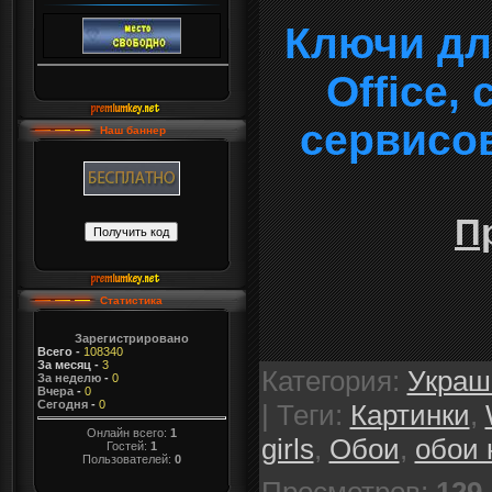
Ключи дл
Office,
сервисо
Наш баннер
П
Статистика
Зарегистрировано
Всего
-
108340
За месяц
-
3
Категория
:
Украш
За неделю
-
0
Вчера
-
0
Сегодня
-
0
|
Теги
:
Картинки
,
Онлайн всего:
1
girls
,
Обои
,
обои 
Гостей:
1
Пользователей:
0