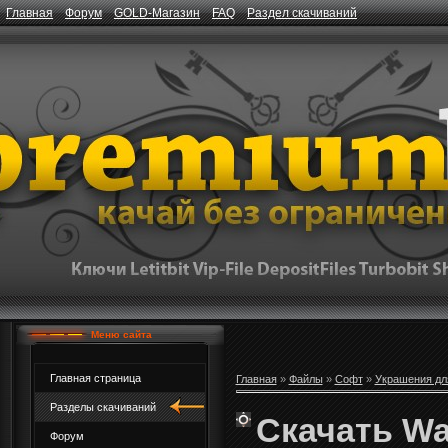
Главная
Форум
GOLD-Магазин
FAQ
Раздел скачиваний
Меню сайта
Главная страница
Главная
»
Файлы
»
Софт
»
Украшения дл
Разделы скачиваний
Скачать Wa
Форум