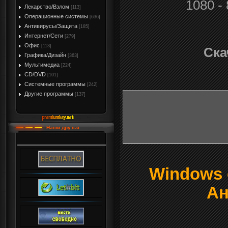
1080 -
Лекарство/Взлом
[113]
Операционные системы
[636]
Антивирусы/Защита
[185]
Интернет/Сети
[279]
Офис
[113]
Ска
Графика/Дизайн
[363]
Мультимедиа
[224]
CD/DVD
[101]
Системные программы
[242]
Другие программы
[137]
Наши друзья
Windows о
Ан