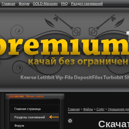
Главная
Форум
GOLD-Магазин
FAQ
Раздел скачиваний
Меню сайта
Главная страница
Главная
»
Файлы
»
Софт
»
Украшения дл
Разделы скачиваний
Скачат
Форум