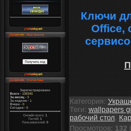
Ключи дл
Office
Наш баннер
сервисо
П
Статистика
Зарегистрировано
Всего
-
108340
За месяц
-
3
Категория
:
Украш
За неделю
-
1
Вчера
-
0
Теги
:
wallpapers gi
Сегодня
-
0
Онлайн всего:
1
рабочий стол
,
Кар
Гостей:
1
Пользователей:
0
Просмотров
:
132