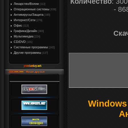
Количество
: 300
Лекарство/Взлом
[113]
- 86
Операционные системы
[636]
Антивирусы/Защита
[185]
Интернет/Сети
[279]
Офис
[113]
Графика/Дизайн
Ска
[363]
Мультимедиа
[224]
CD/DVD
[101]
Системные программы
[242]
Другие программы
[137]
Наши друзья
Windows о
А