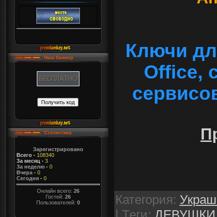
Ключи дл
Наш баннер
Office,
сервисо
П
Статистика
Зарегистрировано
Всего
-
108340
За месяц
-
3
За неделю
-
0
Вчера
-
0
Сегодня
-
0
Онлайн всего:
26
Категория
:
Украш
Гостей:
26
Пользователей:
0
|
Теги
:
ДЕВУШКИ