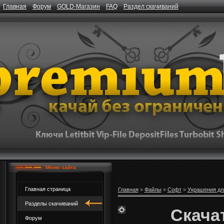
Главная
Форум
GOLD-Магазин
FAQ
Раздел скачиваний
Меню сайта
Главная страница
Главная
»
Файлы
»
Софт
»
Украшения дл
Разделы скачиваний
Скачат
Форум