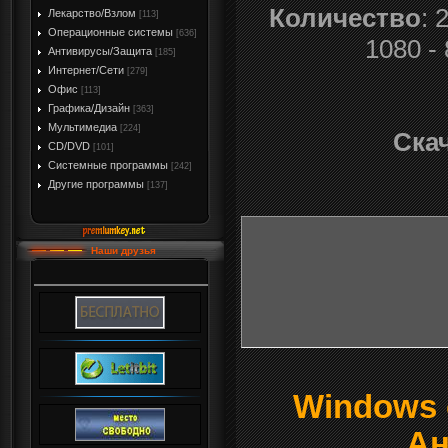
Количество
: 
Лекарство/Взлом
[113]
Операционные системы
[636]
1080 -
Антивирусы/Защита
[185]
Интернет/Сети
[279]
Офис
[113]
Графика/Дизайн
[363]
Мультимедиа
[224]
Скач
CD/DVD
[101]
Системные программы
[242]
Другие программы
[137]
Наши друзья
Windows о
Ан