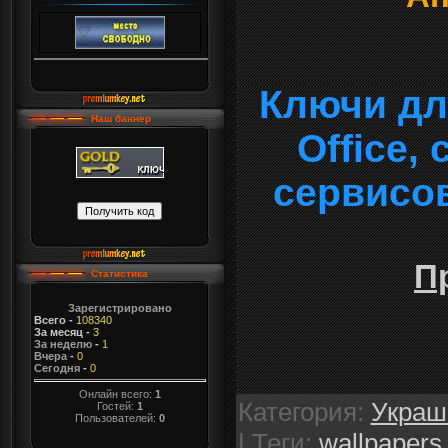
Ключи дл
Наш баннер
Office,
сервисо
П
Статистика
Зарегистрировано
Всего
-
108340
За месяц
-
3
За неделю
-
1
Вчера
-
0
Сегодня
-
0
Онлайн всего:
1
Категория
:
Украш
Гостей:
1
Пользователей:
0
|
Теги
:
wallpapers 