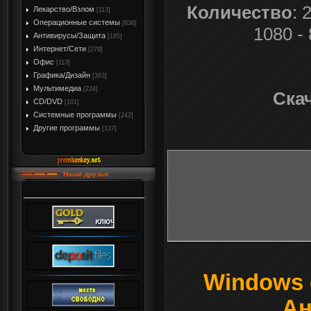
Количество
: 
Лекарство/Взлом
[113]
Операционные системы
[636]
1080 -
Антивирусы/Защита
[185]
Интернет/Сети
[279]
Офис
[113]
Графика/Дизайн
[363]
Мультимедиа
[224]
Скач
CD/DVD
[101]
Системные программы
[242]
Другие программы
[137]
Наши друзья
Windows о
Ан