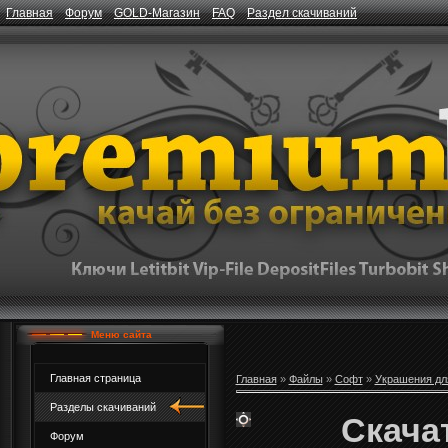
Главная
Форум
GOLD-Магазин
FAQ
Раздел скачиваний
Меню сайта
Главная страница
Главная
»
Файлы
»
Софт
»
Украшения дл
Разделы скачиваний
Скачат
Форум