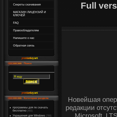
Full ver
Секреты скачивания
МАГАЗИН ЛИЦЕНЗИЙ И
КЛЮЧЕЙ
FAQ
Правообладателям
Напишите о нас
Обратная связь
Поиск
Новейшая опер
Категории раздела
редакции отсут
программы для пк скачать
бесплатно
[492]
Microsoft, L
Украшения для Windows
[780]