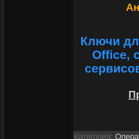
Ан
Ключи дл
Office,
сервисо
П
Категория
:
Опера