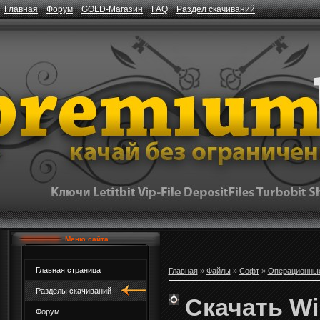
Главная
Форум
GOLD-Магазин
FAQ
Раздел скачиваний
Меню сайта
Главная страница
Главная
»
Файлы
»
Софт
»
Операционны
Разделы скачиваний
Скачать Wi
Форум