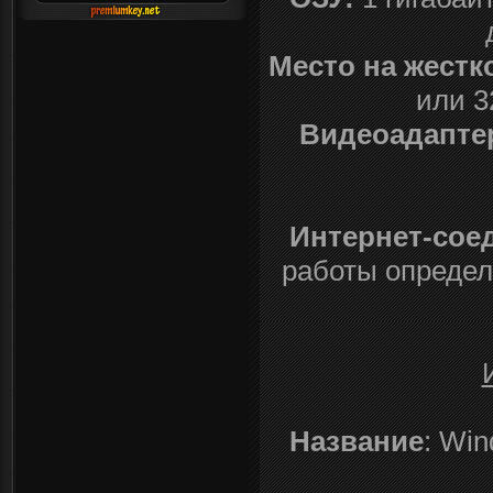
Место на жестк
или 3
Видеоадапте
Интернет-сое
работы определ
Название
: Win