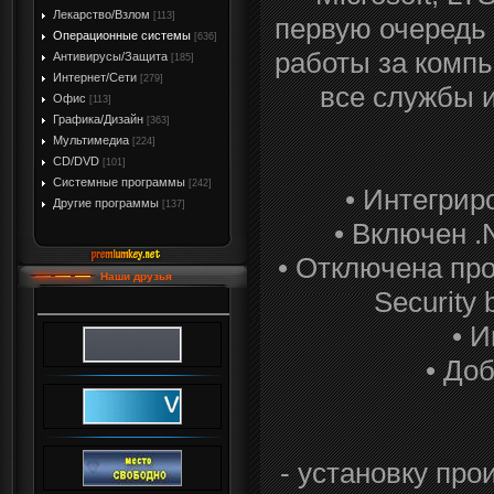
Лекарство/Взлом
[113]
первую очередь
Операционные системы
[636]
работы за компь
Антивирусы/Защита
[185]
Интернет/Сети
[279]
все службы 
Офис
[113]
Графика/Дизайн
[363]
Мультимедиа
[224]
CD/DVD
[101]
Системные программы
[242]
• Интегрир
Другие программы
[137]
• Включен .N
• Отключена пр
Наши друзья
Security
• 
• До
- установку пр