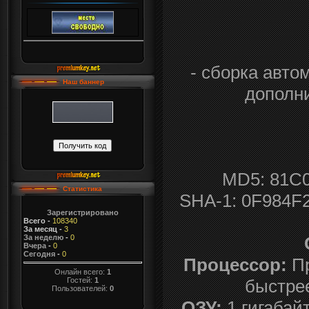
- сборка авто
Наш баннер
дополни
MD5: 81C
Статистика
SHA-1: 0F984F
Зарегистрировано
Всего
-
108340
За месяц
-
3
За неделю
-
0
Вчера
-
0
Сегодня
-
0
Процессор:
Пр
Онлайн всего:
1
Гостей:
1
быстрее
Пользователей:
0
ОЗУ:
1 гигабай