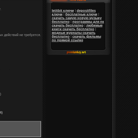
.
letitbit ключи
|
depositfiles
ключи
|
бесплатные ключи
|
скачать самую новую музыку
бесплатно
|
программы для пк
скачать бесплатно
|
любимые
книги скачать бесплатно
|
модные журналы скачать
ых действий не требуется.
бесплатно
|
скачать фильмы
по прямой ссылке
)
4)