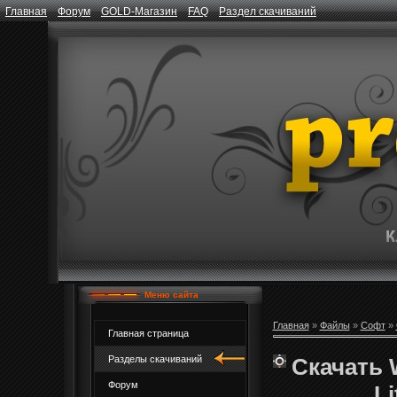
Главная
Форум
GOLD-Магазин
FAQ
Раздел скачиваний
Меню сайта
Главная
»
Файлы
»
Софт
»
Главная страница
Скачать 
Разделы скачиваний
Форум
L