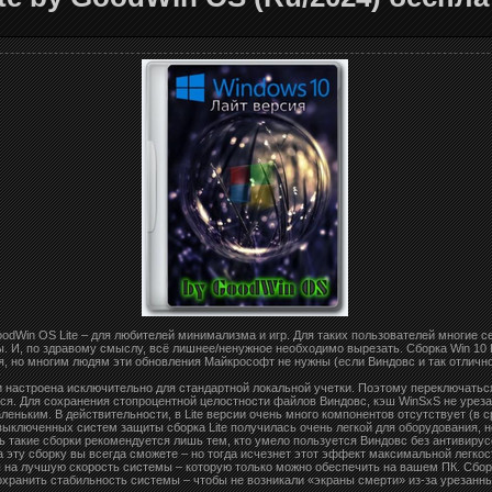
odWin OS Lite – для любителей минимализма и игр. Для таких пользователей многие 
ы. И, по здравому смыслу, всё лишнее/ненужное необходимо вырезать. Сборка Win 10 
я, но многим людям эти обновления Майкрософт не нужны (если Виндовс и так отлично
 настроена исключительно для стандартной локальной учетки. Поэтому переключатьс
ся. Для сохранения стопроцентной целостности файлов Виндовс, кэш WinSxS не урезал
еньким. В действительности, в Lite версии очень много компонентов отсутствует (в ср
выключенных систем защиты сборка Lite получилась очень легкой для оборудования, н
ь такие сборки рекомендуется лишь тем, кто умело пользуется Виндовс без антивирус
 эту сборку вы всегда сможете – но тогда исчезнет этот эффект максимальной легкос
 на лучшую скорость системы – которую только можно обеспечить на вашем ПК. Сбо
хранить стабильность системы – чтобы не возникали «экраны смерти» из-за урезанн