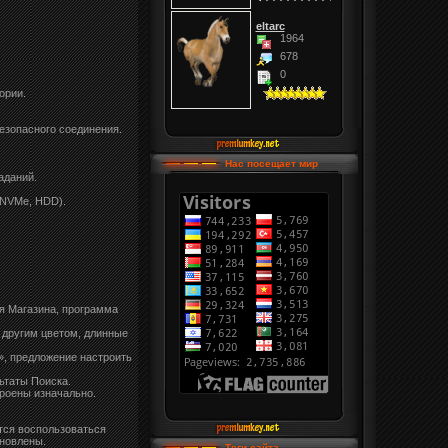
eltarc
1964
678
0
ории.
езопасного соединения.
Нас посещает мир
аданий.
/NVMe, HDD).
я Магазина, программа
ы другим цветом, длинные
.», предложение настроить
ьтаты Поиска.
роены изначально.
ется воспользоваться
ановлены.
Теги сайта