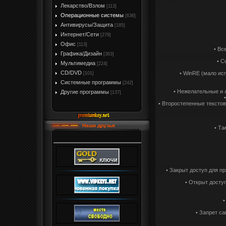
Лекарство/Взлом
[113]
Операционные системы
[636]
Антивирусы/Защита
[185]
Интернет/Сети
[279]
Офис
[113]
• Вс
Графика/Дизайн
[363]
• C
Мультимедиа
[224]
CD/DVD
• WinRE (мало ис
[101]
Системные программы
[242]
• Нежелательные и л
Другие программы
[137]
• Второстепенные текстов
Наши друзья
• Та
• Закрыт доступ для пр
• Открыт досту
•
• Запрет с