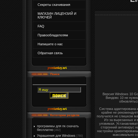
Секреты скачивания
МАГАЗИН ЛИЦЕНЗИЙ И
КЛЮЧЕЙ
FAQ
Правообладателям
Напишите о нас
Обратная связь
Поиск
Версия Windows 10 Go
Виндовс 10 не нужн
обновлятьс
Система адаптирована и
крайне не рекомендует
Категории раздела
получился не слишком мал
Из-за вырезанных и 
уязвимая. Устанавливат
программы для пк скачать
сторонний антивирус на
бесплатно
[492]
настройки ориентированы
максимально со
Украшения для Windows
[780]