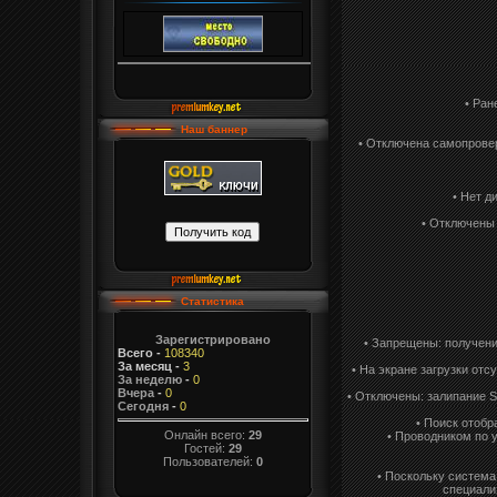
• Ран
Наш баннер
• Отключена самопровер
• Нет д
• Отключены 
Статистика
Зарегистрировано
• Запрещены: получени
Всего
-
108340
За месяц
-
3
• На экране загрузки от
За неделю
-
0
Вчера
-
0
• Отключены: залипание S
Сегодня
-
0
• Поиск отобр
Онлайн всего:
29
• Проводником по 
Гостей:
29
Пользователей:
0
• Поскольку система
специали