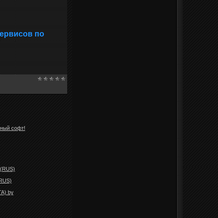
сервисов по
нный софт!
 (RUS)
/RUS)
TA) by