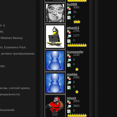
lev2009
3085
75
0
-i).
alban013
2765
t).
1377
 Windows Backup.
0
t, Experience Pack.
.
Gunpowder
, речевое преобразование
2194
0
0
rder.
ivashka
2086
0
0
актам, учетной записи,
денциальности).
mitezh
2053
.
3963
обновлений.
0