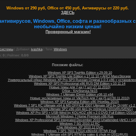
Windows от 290 руб, Office от 450 руб, Антивирусы от 220 руб.
ЗДЕСЬ
антивирусов, Windows, Office, софта и разнообразных 
необычайно низким ценам!
Проверенный магазин!
системы
|
Добавил
:
ivashka
|
Теги
:
Windows
к
:
0
|
Рейтинг
:
0.0
/
0
Похожие файлы:
Windows XP SP3 TopHits Edition v.29.09.10
Windows XP SP3 TopHits Lite Edition v.17.11.10 + AHCI MassStorage
Универсальный образ Windows XP Pro SP3 Russian Original 1.0.3 x86 + установле
Windows XP SP3 Professional x86 RUS DM Edition v.10.11.14
Новые темы для 7-ки (7 шт/ 27.11.2010)
Обои - Клубничка.№15
Windows 7 Ultimate IDimm Edition v08.10 x64
Новые экслюзивные темы от VikiTech для 7-ки (5 шт/30.11.2010)
Windows XP SP3 Kamaha Edition x86 (Ноябрь 2010)
Windows 7 SP1 RC Ultimate x64 & MS OFFICE 2007 Ultimate SP2 by Dj HAY v1.2
Windows Vista Ultimate SP2 x86-x64 4in1 by m0nkrus (2010/RUS/ENG)
Windows XP Pro SP3 + USB-Wind by KOLHOZ x86 v.2.0 DVD Full Edition (2010
Microsoft Windows 7 Home Premium x86 Rus
Windows XP Professional SP3 Integrated December 2010 Unattended (AHCI / SA
Windows 7 SG 2010.12 RC
Chip Windows XP 2010.12 DVD
Windows 7 SP1 7601.17514 x86/x64 (RTM) Final
Windows 7 Ultimate x64 SP1 RTM by xalex & zhuk.m (2011/RUS)