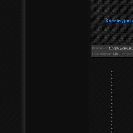
Ключи для 
Категория
:
Операционные 
Просмотров
:
148
|
Загрузо