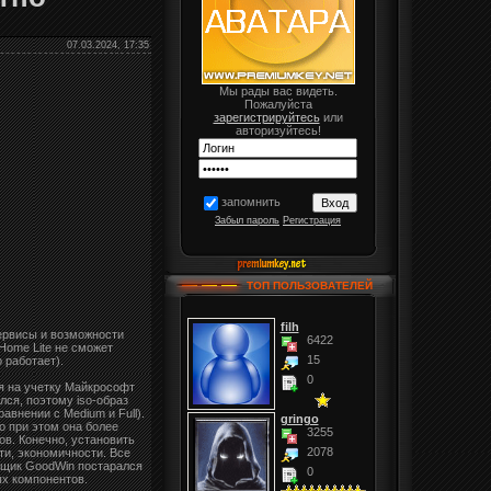
07.03.2024, 17:35
Мы рады вас видеть.
Пожалуйста
зарегистрируйтесь
или
авторизуйтесь!
запомнить
Забыл пароль
Регистрация
ТОП ПОЛЬЗОВАТЕЛЕЙ
filh
сервисы и возможности
6422
Home Lite не сможет
15
 работает).
0
я на учетку Майкрософт
ся, поэтому iso-образ
авнении с Medium и Full).
gringo
о при этом она более
3255
ов. Конечно, установить
2078
ти, экономичности. Все
рщик GoodWin постарался
0
ых компонентов.