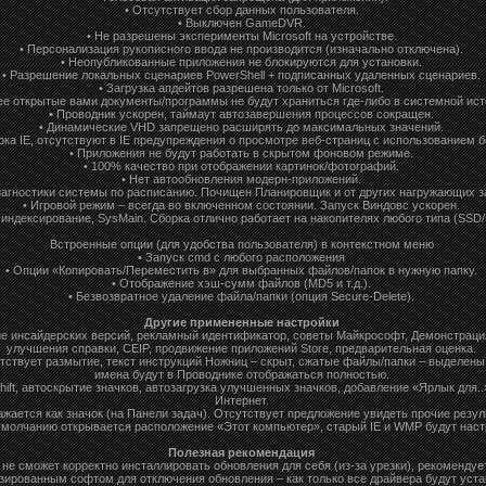
• Отсутствует сбор данных пользователя.
• Выключен GameDVR.
• Не разрешены эксперименты Microsoft на устройстве.
• Персонализация рукописного ввода не производится (изначально отключена).
• Неопубликованные приложения не блокируются для установки.
• Разрешение локальных сценариев PowerShell + подписанных удаленных сценариев.
• Загрузка апдейтов разрешена только от Microsoft.
ее открытые вами документы/программы не будут храниться где-либо в системной ист
• Проводник ускорен, таймаут автозавершения процессов сокращен.
• Динамические VHD запрещено расширять до максимальных значений.
ка IE, отсутствуют в IE предупреждения о просмотре веб-страниц с использованием б
• Приложения не будут работать в скрытом фоновом режиме.
• 100% качество при отображении картинок/фотографий.
• Нет автообновления модерн-приложений.
иагностики системы по расписанию. Почищен Планировщик и от других нагружающих з
• Игровой режим – всегда во включенном состоянии. Запуск Виндовс ускорен.
индексирование, SysMain. Сборка отлично работает на накопителях любого типа (SSD
Встроенные опции (для удобства пользователя) в контекстном меню
• Запуск cmd с любого расположения
• Опции «Копировать/Переместить в» для выбранных файлов/папок в нужную папку.
• Отображение хэш-сумм файлов (MD5 и т.д.).
• Безвозвратное удаление файла/папки (опция Secure-Delete).
Другие примененные настройки
е инсайдерских версий, рекламный идентификатор, советы Майкрософт, Демонстраци
улучшения справки, CEIP, продвижение приложений Store, предварительная оценка.
сутствует размытие, текст инструкций Ножниц – скрыт, сжатые файлы/папки – выделен
имена будут в Проводнике отображаться полностью.
hift, автоскрытие значков, автозагрузка улучшенных значков, добавление «Ярлык для.
Интернет.
ажается как значок (на Панели задач). Отсутствует предложение увидеть прочие резул
умолчанию открывается расположение «Этот компьютер», старый IE и WMP будут наст
Полезная рекомендация
 не сможет корректно инсталлировать обновления для себя (из-за урезки), рекоменду
зированным софтом для отключения обновления – как только все драйвера будут уст