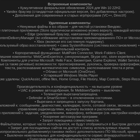
Встроенные компоненты
• Кумулятивное февральское обновление 2024 для Win 10 22H2.
• Yandex браузер (стандартная официальная версия, без добавленных настроек).
• Дополнения для современных и старых игр/программ (VC++, DirectX)
Удаленные компоненты
• Ненужные файлы в iso образе – для чистой установки Виндовс.
е плиточные приложения (Store практически мгновенно можно вернуть командой wsreset 
• Edge (рекламный браузер, навязанный Корпорацией).
ontentDeliveryManager (во избежание автоустановки «рекомендованного ПО» от Microsof
• Xbox (включая его системную поддержку).
пользуемый образ восстановления) + сама SystemRestore (система восстановления) +
• Родительский контроль
• Корпоративный функционал: MultiPoint Connector, Work-Folders-Client.
ишние компоненты: WebCamExperince, синхронизация, Skype ortc, store experitence hos
• Компоненты для учетки Microsoft: Hello Face, Биометрия, Game Explorer, Wallet Service
ые (а также речевые) возможности: прогнозирование, рукопись, проверка орфографии
текста, распознавание математических символов, распознавание текста и речи.
• Облако от Microsoft (OneDrive).
• Устаревший Windows Media Player
кже удалены: QuickAssist, offline files, Home Group, File History, Map Controls, Steps-Reco
Производительность и конфиденциальность – на высшем уровне
• UAC в режиме автоодобрения, fix Meltdown/Spetre – выключен.
• Телеметрия вырезана/запрещена.
• Defender и SmartScreen – в отключенном состоянии.
• Вырезана и запрещена к запуску Кортана.
иложений к: сообщениям, диагностике, календарю, почте, сотовой связи, звонкам, конт
управлению радиомодулями, журналу вызовов и расположению.
п приложений к: задачам, уведомлениям, микрофону, вебкамере (см. настройки конфи
• Ускорение автозагрузки программ.
• Запрет помощника совместимости.
 Файлы/папки, которые часто используются, не будут отображаться в Быстром доступе
• Запрет для посещаемых сайтов на доступ к списку используемых языков.
амопроизвольного добавления/установки любого дополнительного ПО Microsoft, кроме 
• Выключен нежелательных для конфиденциальности сервис dmwappushservice.
• Голосовая активация запрещена (для приложений).