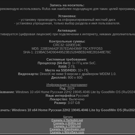
Запись на носитель:
 рекомендую использовать Rufus как наиболее подходящую для таких целей программу
Установка:
- установку производить на отформатированный жесткий диск
- установка упрощенная, только выбор раздела и имя пользователя.
Активация:
ктивируется (цифровая лицензия) при подключении к интернету, никаких дополнительн
Контрольные суммы:
CRC32: 020EE14C
MD5: 228E0A642F357EDA64366F79C47FFD53
SHA-1: 219BAC54D90449523B15284BEB248E281648E78C
Системные требования:
Процессор (64-бит):
1+ ГГц или SoC.
RAM:
2 ГБ.
Место на SSD/HDD:
32+ ГБ.
Видеокарта:
DirectX не ниже 9 версии с драйвером WDDM 1.0.
Дисплей:
800 x 600.
Информация о программе
:
Год
: 2024
азвание
: Windows 10 x64 Home Русская 22H2 19045.4046 Lite by GoodWin OS (Ru/2024
Язык интерфейса
:Русский
Лекарство
: Вылечено
Размер
: 3.07 GB
ачать: Windows 10 x64 Home Русская 22H2 19045.4046 Lite by GoodWin OS (Ru/202
Цитата
Скачать с Turbobit.net
Скачать с Hitfile.net
Скачать с Trbbt.net
Скачать с Rapidgator.net
Скачать с Nitroflare.com