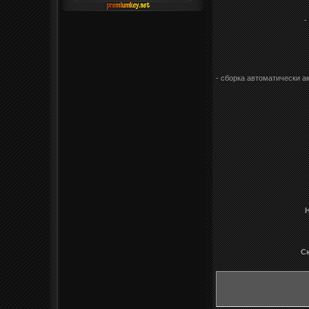
-
- сборка автоматически а
Н
Ск