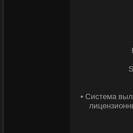
S
• Система выл
лицензионн