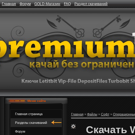
Главная
Форум
GOLD-Магазин
FAQ
Раздел скачиваний
Меню сайта
Главная страница
Главная
»
Файлы
»
Софт
»
Операционны
Разделы скачиваний
Скачать W
Форум