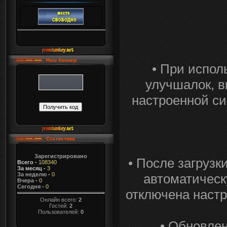
Наш баннер
• При испол
улучшалок, в
настроенной си
Статистика
Зарегистрировано
• После загрузк
Всего
-
108340
За месяц
-
3
автоматическ
За неделю
-
0
Вчера
-
0
Сегодня
-
0
отключена настр
Онлайн всего:
2
Гостей:
2
Пользователей:
0
• Обновле