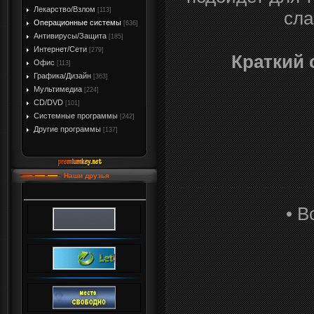
Лекарство/Взлом
[113]
сла
Операционные системы
[636]
Антивирусы/Защита
[185]
Интернет/Сети
[279]
Краткий 
Офис
[113]
Графика/Дизайн
[363]
Мультимедиа
[224]
CD/DVD
[101]
Системные программы
[242]
Другие программы
[137]
Наши друзья
• 