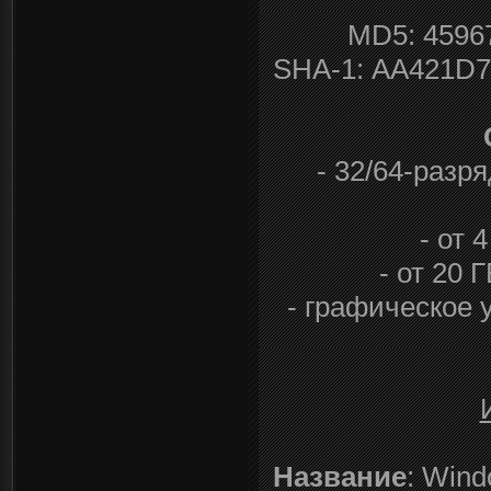
MD5: 459
SHA-1: AA421D
- 32/64-разр
- от 
- от 20 
- графическое 
Название
: Wind