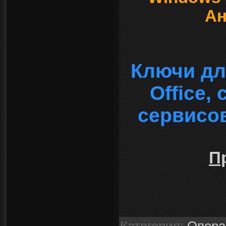
Ан
Ключи дл
Office,
сервисо
П