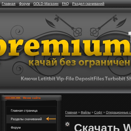
Главная
Форум
GOLD-Магазин
FAQ
Раздел скачиваний
Меню сайта
Главная страница
Главная
»
Файлы
»
Софт
»
Операционные 
Разделы скачиваний
Скачать W
Форум