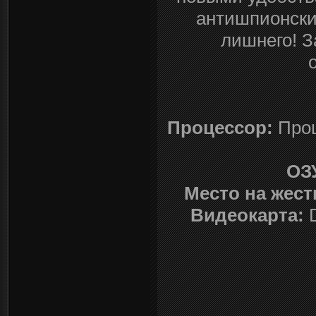
антишпионски
лишнего! З
Процессор:
Проц
ОЗ
Место на жест
Видеокарта:
D