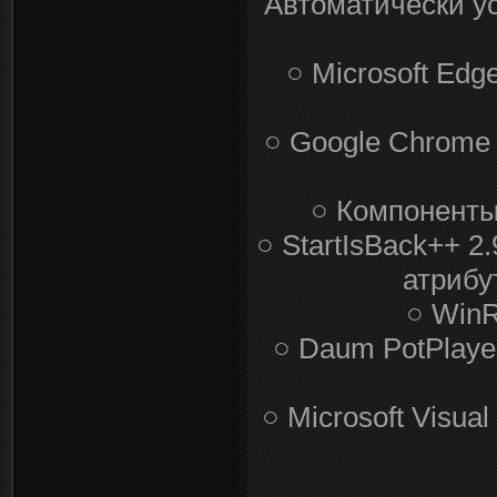
Автоматически у
○ Microsoft Edg
○ Google Chrome 1
○ Компоненты 
○ StartIsBack++ 2
атрибу
○ WinR
○ Daum PotPlaye
○ Microsoft Visua