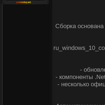
Сборка основан
ru_windows_10_co
- обновл
- компоненты .Ne
- несколько офи