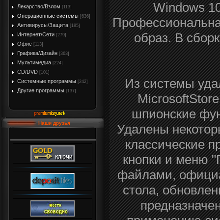
Windows 10 
Лекарство/Взлом
[113]
Операционные системы
[636]
Профессиональна
Антивирусы/Защита
[185]
образ. В сбор
Интернет/Сети
[279]
Офис
[113]
Графика/Дизайн
[363]
Мультимедиа
[224]
CD/DVD
[101]
Из системы уда
Системные программы
[242]
Другие программы
[137]
MicrosoftSto
шпионские фун
Наши друзья
Удалены некотор
классические п
кнопки и меню "
файлами, официа
стола, обновлен
предназначен