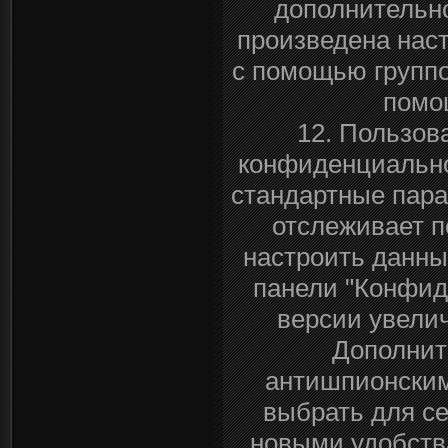
дополнительн
произведена нас
с помощью группо
помощ
12. Пользов
конфиденциально
стандартные парам
отслеживает п
настроить данны
панели "Конфид
версии увели
Дополните
антишпионским
выбрать для с
новыми удобств