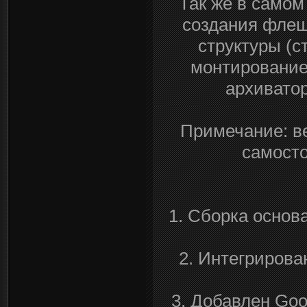
Так же в само
создания флешк
структуры (с
монтирование
архиватор
Примечание: в
самосто
1. Сборка основ
2. Интегрирова
3. Добавлен Goog