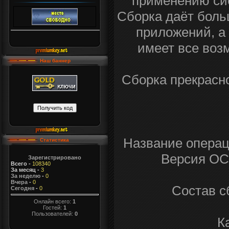
применению си
Сборка даёт боль
приложений, а 
имеет все воз
Наш баннер
Сборка прекрасно
Название операц
Статистика
Версия ОС:
Зарегистрировано
Всего
-
108340
За месяц
-
3
За неделю
-
0
Вчера
-
0
Состав с
Сегодня
-
0
Онлайн всего:
1
Гостей:
1
Пользователей:
0
К