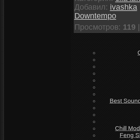
Добавил
:
ivashka
Downtempo
Просмотров
:
119
Best Sound
Chill Mo
Feng S