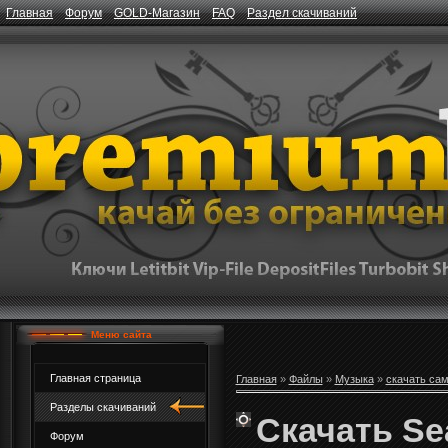
Главная
Форум
GOLD-Магазин
FAQ
Раздел скачиваний
Меню сайта
Главная страница
Главная
»
Файлы
»
Музыка
»
скачать са
Разделы скачиваний
Скачать Se
Форум