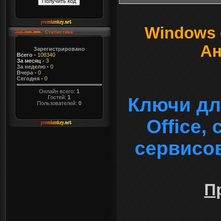
Windows о
Статистика
Ан
Зарегистрировано
Всего
-
108340
За месяц
-
3
За неделю
-
0
Вчера
-
0
Сегодня
-
0
Онлайн всего:
1
Гостей:
1
Ключи дл
Пользователей:
0
Office,
сервисо
П