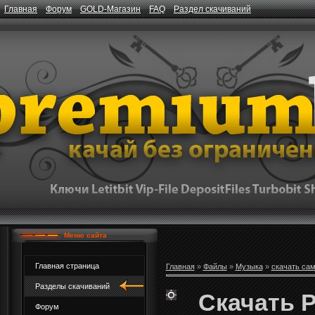
Главная
Форум
GOLD-Магазин
FAQ
Раздел скачиваний
Меню сайта
Главная страница
Главная
»
Файлы
»
Музыка
»
скачать са
Разделы скачиваний
Скачать P
Форум