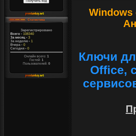
Windows о
Статистика
Ан
Зарегистрировано
Всего
-
108340
За месяц
-
3
За неделю
-
1
Вчера
-
0
Сегодня
-
0
Ключи дл
Онлайн всего:
1
Гостей:
1
Пользователей:
0
Office,
сервисо
П