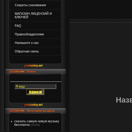
Секреты скачивания
МАГАЗИН ЛИЦЕНЗИЙ И
КЛЮЧЕЙ
FAQ
Правообладателям
Напишите о нас
Обратная связь
Поиск
Наз
Категории раздела
скачать самую новую музыку
бесплатно
[43164]