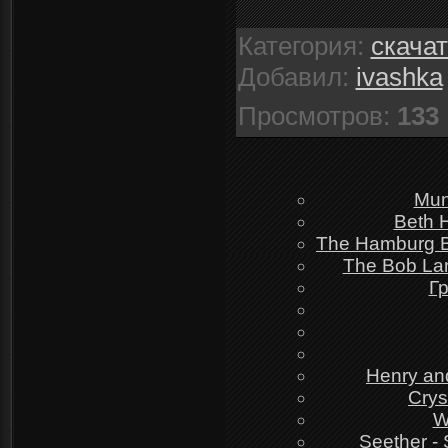
Категория
:
скача
Добавил
:
ivashka
Просмотров
:
133
Mun
Beth 
The Hamburg Bl
The Bob Lan
Г
Henry an
Crys
W
Seether - 