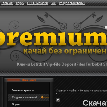
Главная
Форум
GOLD-Магазин
FAQ
Раздел скачиваний
Меню сайта
Главная страница
Главная
»
Файлы
»
Музыка
»
скачать са
Разделы скачиваний
Скача
Форум