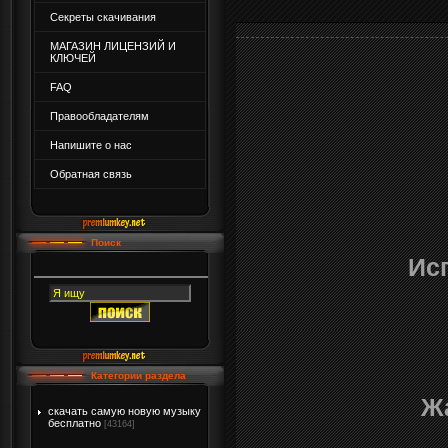
Секреты скачивания
МАГАЗИН ЛИЦЕНЗИЙ И
КЛЮЧЕЙ
FAQ
Правообладателям
Напишите о нас
Обратная связь
Поиск
Ис
Категории раздела
Ж
скачать самую новую музыку
бесплатно
[43164]