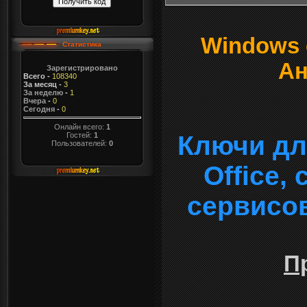
Windows о
Статистика
Ан
Зарегистрировано
Всего
-
108340
За месяц
-
3
За неделю
-
1
Вчера
-
0
Сегодня
-
0
Онлайн всего:
1
Гостей:
1
Ключи дл
Пользователей:
0
Office,
сервисо
П