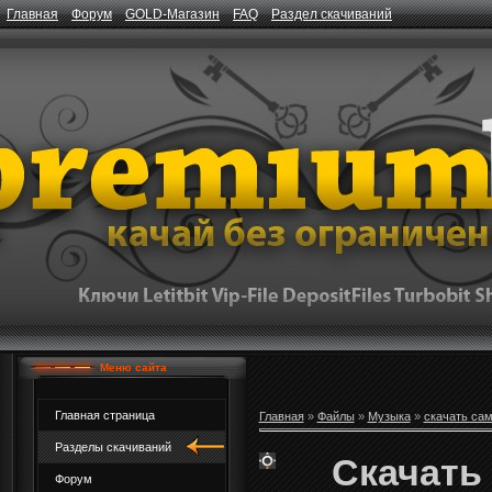
Главная
Форум
GOLD-Магазин
FAQ
Раздел скачиваний
Меню сайта
Главная страница
Главная
»
Файлы
»
Музыка
»
скачать са
Разделы скачиваний
Скачать 
Форум