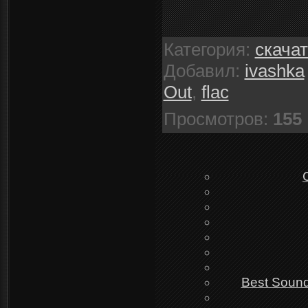
Категория
:
скача
Добавил
:
ivashka
Out
,
flac
Просмотров
:
155
Best Sound