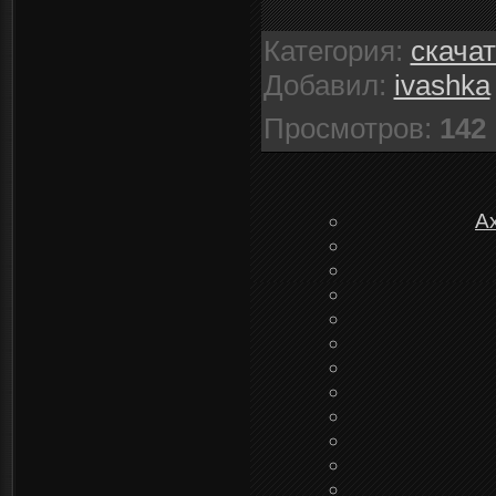
Категория
:
скача
Добавил
:
ivashka
Просмотров
:
142
А