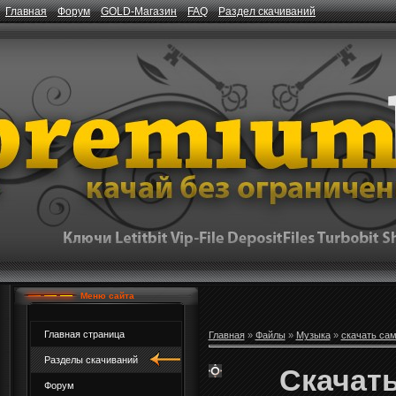
Главная
Форум
GOLD-Магазин
FAQ
Раздел скачиваний
Меню сайта
Главная страница
Главная
»
Файлы
»
Музыка
»
скачать са
Разделы скачиваний
Скачать
Форум