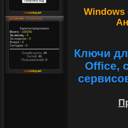
Windows о
Статистика
Ан
Зарегистрировано
Всего
-
108340
За месяц
-
3
За неделю
-
0
Вчера
-
0
Сегодня
-
0
Ключи дл
Онлайн всего:
45
Гостей:
45
Пользователей:
0
Office,
сервисо
П