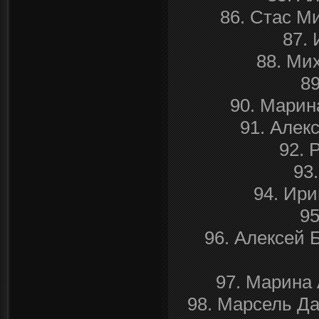
86. Стас М
87. 
88. Ми
8
90. Марин
91. Алек
92. 
93
94. Ири
95
96. Алексей 
97. Марина 
98. Марсель Да