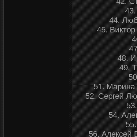
42. С
43
44. Лю
45. Виктор
4
47
48. 
49. 
50
51. Марина
52. Сергей Лю
53
54. Але
55
56. Алексей 