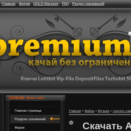
Главная
Форум
GOLD-Магазин
FAQ
Раздел скачиваний
Меню сайта
Главная страница
Главная
»
Файлы
»
Музыка
»
скачать са
Разделы скачиваний
Скачать 
Форум