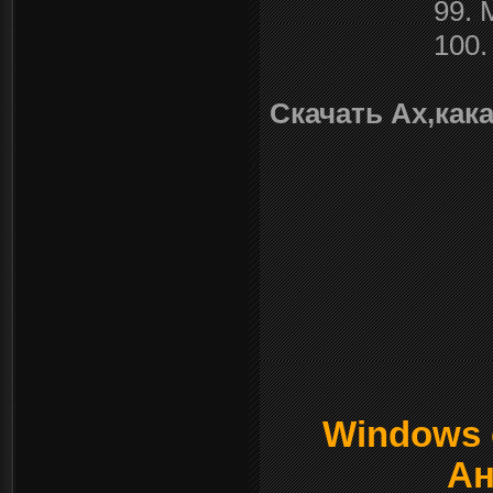
99. 
100.
Скачать Ах,как
Windows о
Ан