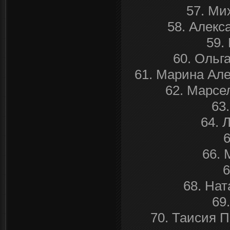
57. Ми
58. Алекс
59.
60. Ольг
61. Марина Ал
62. Марсе
63
64. 
6
66. 
6
68. На
69
70. Таисия П