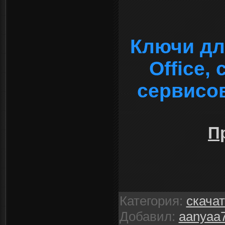
Ключи дл
Office,
сервисо
П
Категория
:
скача
Добавил
:
aanyaa