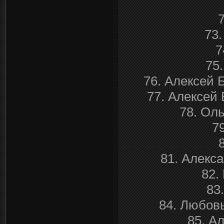
73.
7
75
76. Алексей 
77. Алексей 
78. Ол
7
81. Алекс
82.
83
84. Любов
85. А