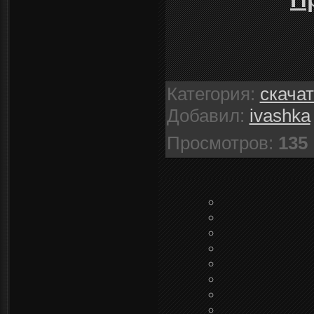
Категория
:
скача
Добавил
:
ivashka
Просмотров
:
135