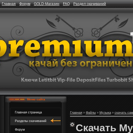
Главная
Форум
GOLD-Магазин
FAQ
Раздел скачиваний
Меню сайта
Главная страница
Главная
»
Файлы
»
Музыка
»
скачать са
Разделы скачиваний
Скачать М
Форум