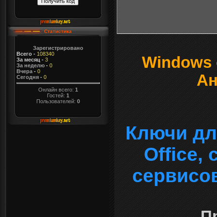
Статистика
Зарегистрировано
Всего
-
108340
Windows о
За месяц
-
3
За неделю
-
0
Вчера
-
0
Ан
Сегодня
-
0
Онлайн всего:
1
Гостей:
1
Пользователей:
0
Ключи дл
Office,
сервисо
П