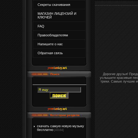
Секреты скачивания
МАГАЗИН ЛИЦЕНЗИЙ И
КЛЮЧЕЙ
FAQ
Правообладателям
Напишите о нас
Обратная связь
Дорогие друзья! Пред
Поиск
услышите красивые песн
треки. Самые лучшие и
Категории раздела
скачать самую новую музыку
бесплатно
[43164]