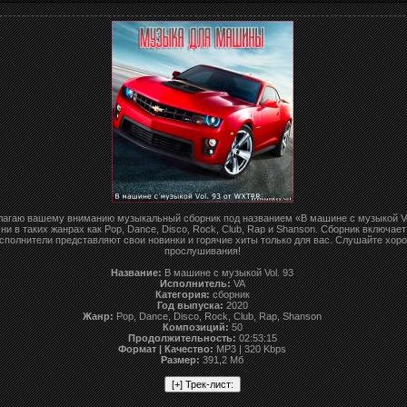
лагаю вашему вниманию музыкальный сборник под названием «В машине с музыкой Vol
и в таких жанрах как Pop, Dance, Disco, Rock, Club, Rap и Shanson. Сборник включае
сполнители представляют свои новинки и горячие хиты только для вас. Слушайте хор
прослушивания!
Название:
В машине с музыкой Vol. 93
Исполнитель:
VA
Категория:
сборник
Год выпуска:
2020
Жанр:
Pop, Dance, Disco, Rock, Club, Rap, Shanson
Композиций:
50
Продолжительность:
02:53:15
Формат | Качество:
MP3 | 320 Kbps
Размер:
391,2 Мб