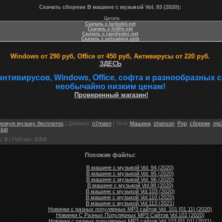
Скачать сборник В машине с музыкой Vol. 93 (2020):
Цитата
Скачать с turbobit.net
Скачать с hitfile.net
Скачать с rapidgator.net
Скачать с uploadgig.com
Windows от 290 руб, Office от 450 руб, Антивирусы от 220 руб.
ЗДЕСЬ
антивирусов, Windows, Office, софта и разнообразных 
необычайно низким ценам!
Проверенный магазин!
новую музыку бесплатно
|
Добавил
:
n7maxn
|
Теги
:
Машина
,
shanson
,
Pop
,
сборник
,
mp
club
к
:
0
|
Рейтинг
:
0.0
/
0
Похожие файлы:
В машине с музыкой Vol. 94 (2020)
В машине с музыкой Vol. 95 (2020)
В машине с музыкой Vol. 96 (2020)
В машине с музыкой Vol.98 (2020)
В машине с музыкой Vol.103 (2020)
В машине с музыкой Vol.110 (2020)
В машине с музыкой Vol.113 (2021)
Новинки с разных популярных MP3 сайтов Vol. 101 [01.11] (2020)
Новинки С Разных Популярных MP3 Сайтов Vol.102 (2020)
Новинки с разных популярных MP3 сайтов Vol.103 [01.01] (2021)