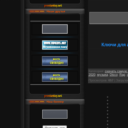
Наши друзья
Ключи для 
Категория
:
скачать самую 
2020
,
музыка
,
Disco
,
Rap
,
Просмотров
:
657
|
Загрузо
Наш баннер