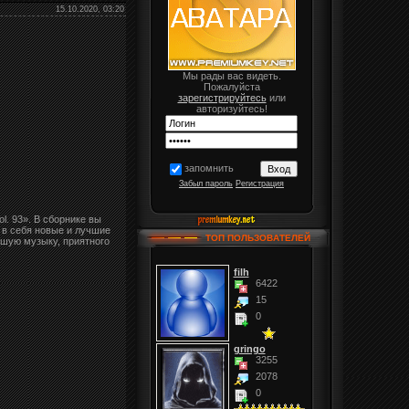
15.10.2020, 03:20
Мы рады вас видеть.
Пожалуйста
зарегистрируйтесь
или
авторизуйтесь!
запомнить
Забыл пароль
Регистрация
. 93». В сборнике вы
т в себя новые и лучшие
ТОП ПОЛЬЗОВАТЕЛЕЙ
ошую музыку, приятного
filh
6422
15
0
gringo
3255
2078
0