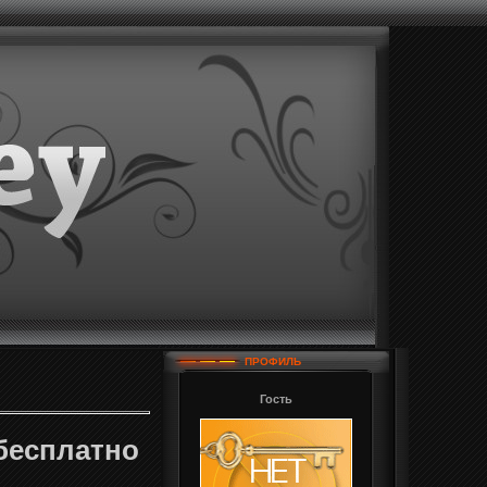
ПРОФИЛЬ
Гость
 бесплатно