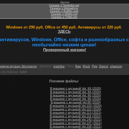
Цитата
Скачать с Turbobit.net
Скачать с Uploady.io
Скачать с Katfile.com
Скачать с Hitfile.net
Скачать с Trbbt.net
Windows от 290 руб, Office от 450 руб, Антивирусы от 220 руб.
ЗДЕСЬ
антивирусов, Windows, Office, софта и разнообразных 
необычайно низким ценам!
Проверенный магазин!
новую музыку бесплатно
|
Добавил
:
ivashka
|
Теги
:
Rap
,
Rock
,
Pop
,
Dance
,
shanson
к
:
0
|
Рейтинг
:
0.0
/
0
Похожие файлы:
В машине с музыкой Vol. 93 (2020)
В машине с музыкой Vol. 94 (2020)
В машине с музыкой Vol. 95 (2020)
В машине с музыкой Vol. 96 (2020)
В машине с музыкой Vol.98 (2020)
В машине с музыкой Vol.103 (2020)
В машине с музыкой Vol.110 (2020)
В машине с музыкой Vol.113 (2021)
В машине с музыкой Vol.116 (2021)
В машине с музыкой Vol.140 (2021)
В машине с музыкой Vol.147 (2021)
В машине с музыкой Vol.158 (2021)