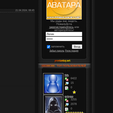
21.04.2024, 08:45
Мы рады вас видеть.
Пожалуйста
зарегистрируйтесь
или
авторизуйтесь!
запомнить
Забыл пароль
Регистрация
ТОП ПОЛЬЗОВАТЕЛЕЙ
filh
6422
15
0
gringo
3255
2078
0