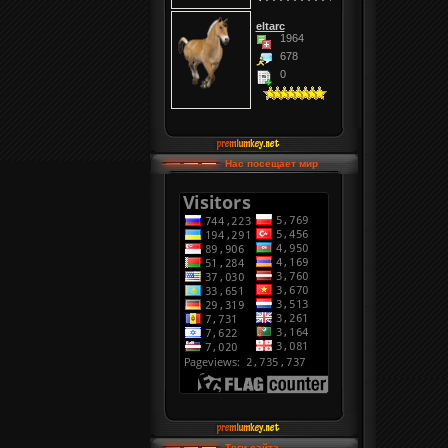
eltarc
1964
678
0
Нас посещает мир
Теги сайта