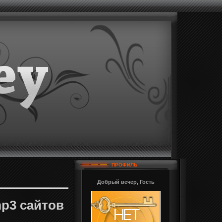
ПРОФИЛЬ
Добрый вечер, Гость
p3 сайтов