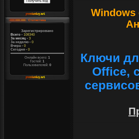
Windows о
Статистика
Ан
Зарегистрировано
Всего
-
108340
За месяц
-
3
За неделю
-
0
Вчера
-
0
Сегодня
-
0
Ключи дл
Онлайн всего:
1
Гостей:
1
Пользователей:
0
Office,
сервисо
П