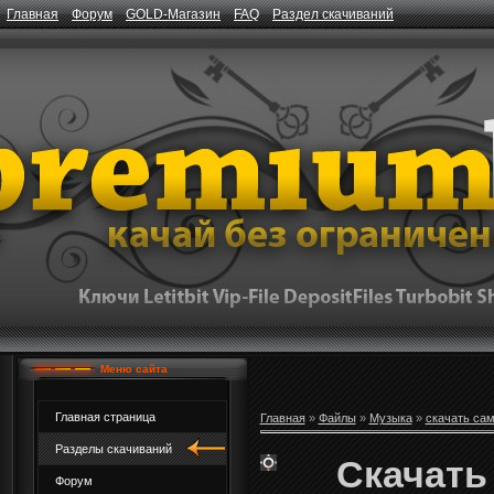
Главная
Форум
GOLD-Магазин
FAQ
Раздел скачиваний
Меню сайта
Главная страница
Главная
»
Файлы
»
Музыка
»
скачать са
Разделы скачиваний
Скачать
Форум