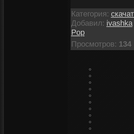
Категория
:
скача
Добавил
:
ivashka
Pop
Просмотров
:
134