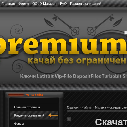
Главная
Форум
GOLD-Магазин
FAQ
Раздел скачиваний
Меню сайта
Главная страница
Главная
»
Файлы
»
Музыка
»
скачать са
Разделы скачиваний
Скачат
Форум