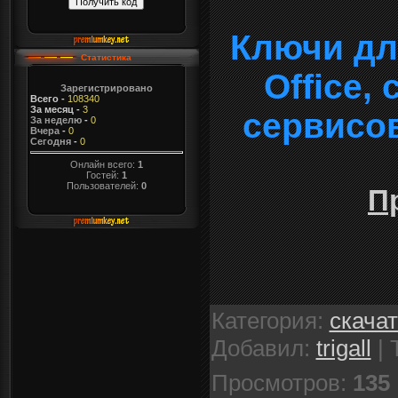
Ключи дл
Статистика
Office,
Зарегистрировано
Всего
-
108340
За месяц
-
3
сервисо
За неделю
-
0
Вчера
-
0
Сегодня
-
0
Онлайн всего:
1
Гостей:
1
Пользователей:
0
П
Категория
:
скача
Добавил
:
trigall
|
Просмотров
:
135