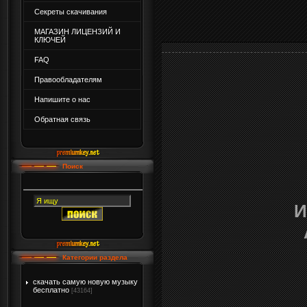
Секреты скачивания
МАГАЗИН ЛИЦЕНЗИЙ И
КЛЮЧЕЙ
FAQ
Правообладателям
Напишите о нас
Обратная связь
Поиск
И
Категории раздела
скачать самую новую музыку
бесплатно
[43164]