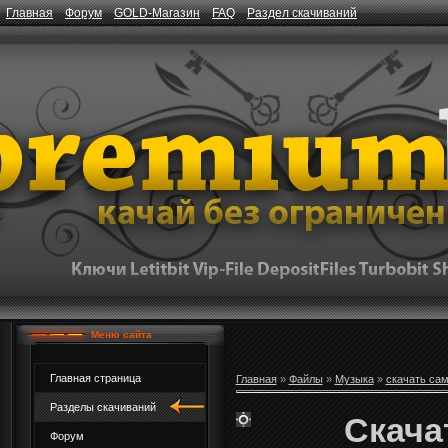
Главная
Форум
GOLD-Магазин
FAQ
Раздел скачиваний
Меню сайта
Главная страница
Главная
»
Файлы
»
Музыка
»
скачать са
Разделы скачиваний
Скачат
Форум