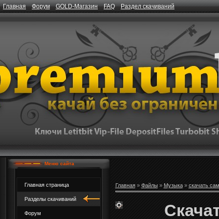
Главная
Форум
GOLD-Магазин
FAQ
Раздел скачиваний
Меню сайта
Главная страница
Главная
»
Файлы
»
Музыка
»
скачать са
Разделы скачиваний
Скачат
Форум