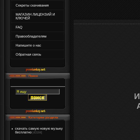
Секреты скачивания
МАГАЗИН ЛИЦЕНЗИЙ И
КЛЮЧЕЙ
FAQ
Правообладателям
Напишите о нас
Обратная связь
Поиск
И
Категории раздела
скачать самую новую музыку
бесплатно
[43164]