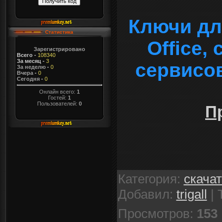
Ключи дл
Статистика
Office,
Зарегистрировано
Всего
-
108340
За месяц
-
3
сервисо
За неделю
-
0
Вчера
-
0
Сегодня
-
0
Онлайн всего:
1
Гостей:
1
Пользователей:
0
П
Категория
:
скача
Добавил
:
trigall
|
Просмотров
:
153