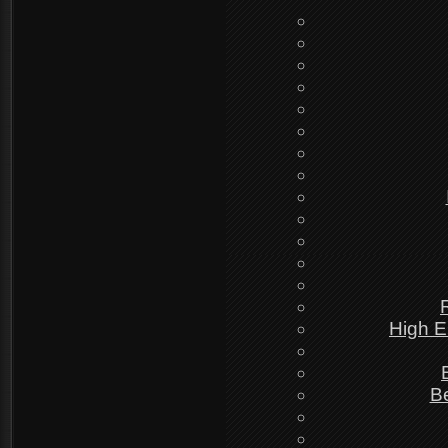
High E
Be