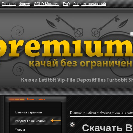
Главная
Форум
GOLD-Магазин
FAQ
Раздел скачиваний
Меню сайта
Главная страница
Главная
»
Файлы
»
Музыка
»
скачать са
Разделы скачиваний
Скачать Be
Форум