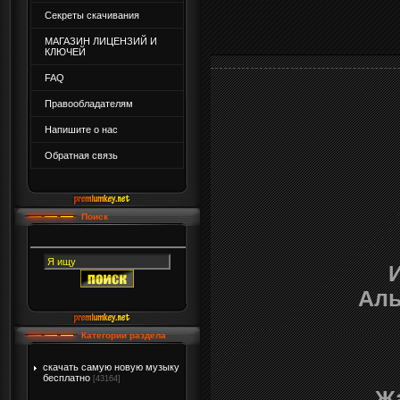
Секреты скачивания
МАГАЗИН ЛИЦЕНЗИЙ И
КЛЮЧЕЙ
FAQ
Правообладателям
Напишите о нас
Обратная связь
Поиск
Аль
Категории раздела
скачать самую новую музыку
бесплатно
[43164]
Ж