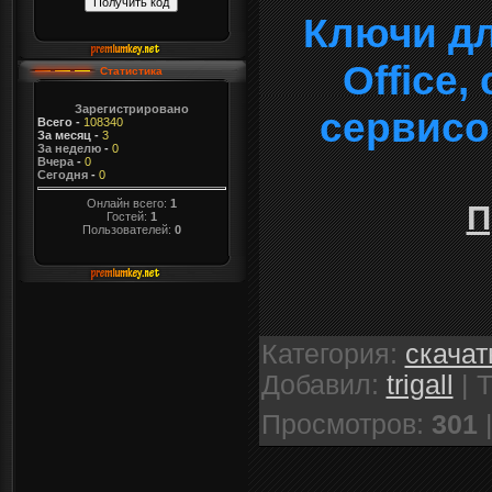
Ключи дл
Office
Статистика
Зарегистрировано
сервисо
Всего
-
108340
За месяц
-
3
За неделю
-
0
Вчера
-
0
Сегодня
-
0
Онлайн всего:
1
П
Гостей:
1
Пользователей:
0
Категория
:
скачат
Добавил
:
trigall
|
Т
Просмотров
:
301