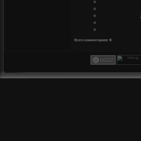
Всего комментариев
:
0