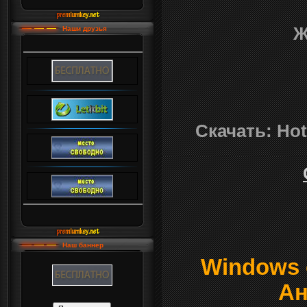
Ж
Наши друзья
Скачать: Hot
Наш баннер
Windows о
Ан