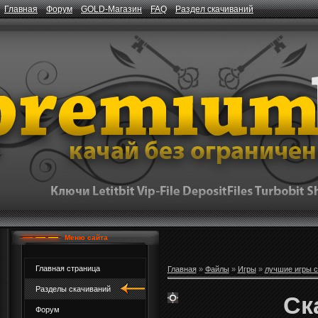
Главная
Форум
GOLD-Магазин
FAQ
Раздел скачиваний
Меню сайта
Главная страница
Главная
»
Файлы
»
Игры
»
лучшие игры с
Разделы скачиваний
Ск
Форум