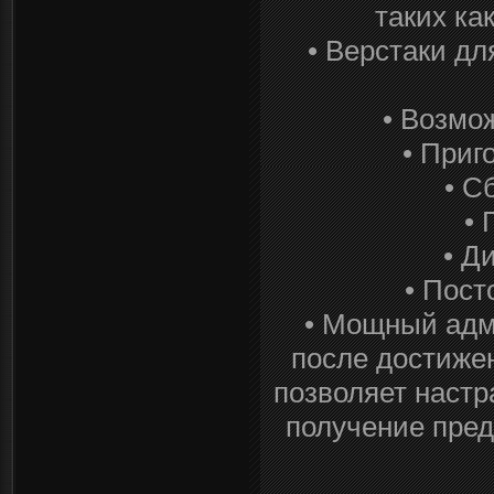
таких ка
• Верстаки дл
• Возмо
• Приг
• С
• 
• Д
• Пост
• Мощный адм
после достижен
позволяет настр
получение пред