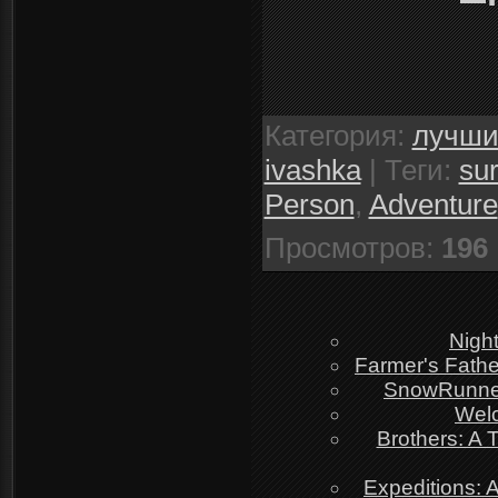
Категория
:
лучши
ivashka
|
Теги
:
sur
Person
,
Adventure
Просмотров
:
196
Night
Farmer's Fathe
SnowRunner 
Wel
Brothers: A
Expeditions: