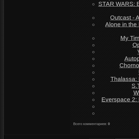
STAR WARS: Bat
Outcast - 
Alone in the
My Tim
Op
Autop
Chornob
Thalassa: 
S.
W
Everspace 2: 
Всего комментариев
:
0