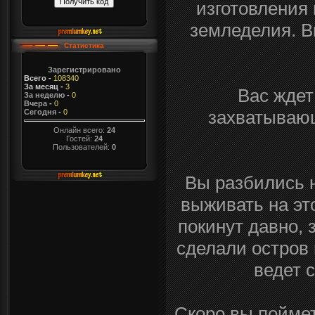
изготовления
земледелия. В
Статистика
Зарегистрировано
Всего
-
108340
За месяц
-
3
Вас ждет
За неделю
-
0
Вчера
-
0
захватывающ
Сегодня
-
0
Онлайн всего:
24
Гостей:
24
Пользователей:
0
Вы разбились н
выживать на это
покинут давно, 
сделали остров 
ведет 
Скоро вы поймете