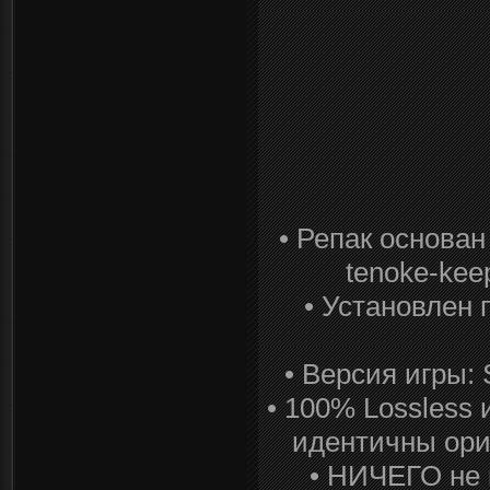
• Репак основа
tenoke-keep
• Установлен 
• Версия игры:
• 100% Lossless 
идентичны ори
• НИЧЕГО не 