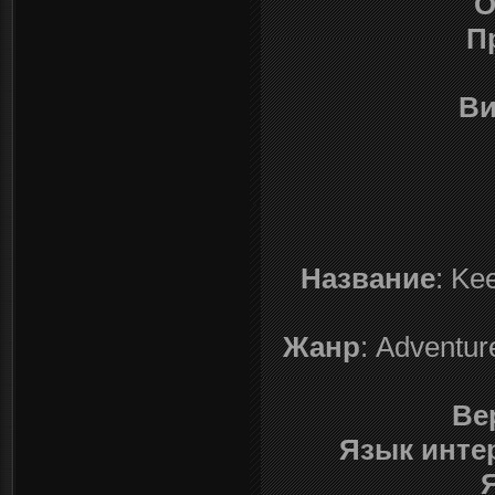
О
П
Ви
Название
: Ke
Жанр
: Adventur
Ве
Язык инте