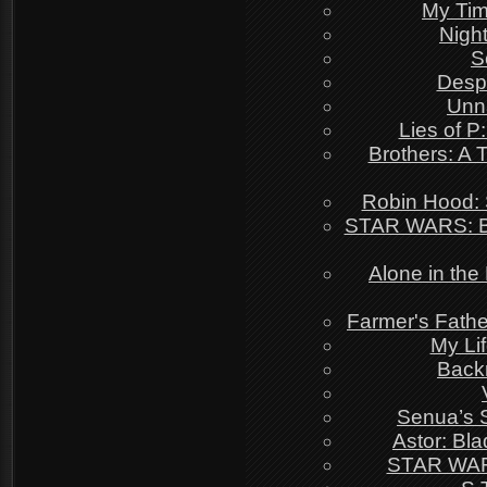
My Tim
Night
S
Despa
Unna
Lies of P
Brothers: A
Robin Hood: 
STAR WARS: Bat
Alone in the
Farmer's Fathe
My Li
Backr
Senua’s S
Astor: Bla
STAR WARS