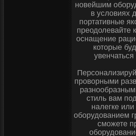
новейшим оборуд
в условиях 
портативные як
преодолевайте 
оснащение рацио
которые буд
увенчаться
Персонализируй
проворными раз
разнообразными
стиль вам по
налегке или
оборудованием г
сможете п
оборудовани