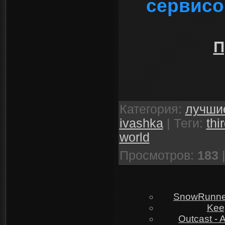
сервисо
П
Категория
:
лучшие
ivashka
|
Теги
:
thi
world
Просмотров
:
183
SnowRunner 
Kee
Outcast - 