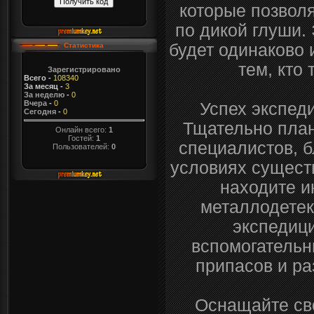
которые позвол
по дикой глуши.
будет одинаково 
Статистика
тем, кто 
Зарегистрировано
Всего
-
108340
За месяц
-
3
За неделю
-
0
Вчера
-
0
Успех экспеди
Сегодня
-
0
Тщательно план
Онлайн всего:
1
Гостей:
1
специалистов, 
Пользователей:
0
условиях сущест
находите и
металлодетек
экспедици
вспомогательн
припасов и р
Оснащайте св