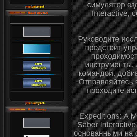
симулятор ез
Interactive,
Наши друзья
Руководите исс
предстоит уп
проходимост
инструменты, 
командой, добив
Отправляйтесь 
проходите ис
Наш баннер
Expeditions: A 
Saber Interacti
основанными на 