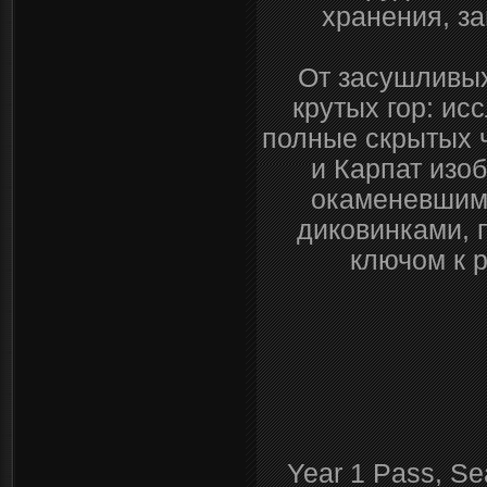
хранения, з
От засушливых
крутых гор: ис
полные скрытых 
и Карпат изо
окаменевшим
диковинками, 
ключом к 
Year 1 Pass, Se