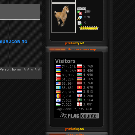
eltarc
1964
678
0
сервисов по
Нас посещает мир
-Person
,
horror
Теги сайта