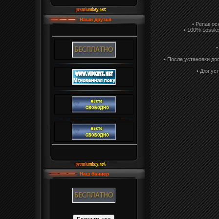
Наши друзья
• Репак ос
• 100% Lossle
•
• После установки до
• Для ус
Наш баннер