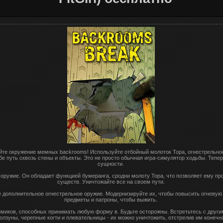
те окружение мемных backrooms! Используйте отбойный молоток Тора, огнестрельное
е путь сквозь стены и объекты. Это не просто обычная игра-симулятор ходьбы. Тепе
сущности.
 оружие. Он обладает функцией бумеранга, сродни молоту Тора, что позволяет ему пр
существ. Уничтожайте все на своем пути.
е дополнительное огнестрельное оружие. Модернизируйте их, чтобы повысить огневу
предметы и патроны, чтобы выжить.
миков, способных принимать любую форму в. Будьте осторожны. Встретьтесь с други
ползуны, черепные когти и плевательницы - их можно уничтожить, отстрелив им конечн