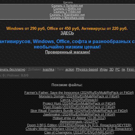
Цитата
Скачать с Turbobit.net
Скачать с Hitfile.net
Скачать с Trbbt.net
Скачать с Rapidgator.net
Скачать с Nitroflare.com
Windows от 290 руб, Office от 450 руб, Антивирусы от 220 руб.
ЗДЕСЬ
антивирусов, Windows, Office, софта и разнообразных 
необычайно низким ценам!
Проверенный магазин!
ачать бесплатно
|
Добавил
:
ivashka
|
Теги
:
action
,
Physics-based
,
Игры
,
3D
,
PC
,
пк
,
First
к
:
0
|
Рейтинг
:
0.0
/
0
Похожие файлы:
Farmer's Father: Save the Innocence (2024/Ru/En/Multi/RePack от FitGirl)
Monsters Domain (2024/Ru/En/Multi/RePack от FitGirl)
Смута (2024/Ru/Repack)
Project Hunt (2024/Ru/En/Multi/RePack от FitGirl)
Open Roads(2024/Ru/En/Multi/RePack от FitGirl)
Sker Ritual: Founders Bundle (2024/Ru/En/Multi/RePack от FitGirl)
Jawbreaker (2024/Ru/En/Multi/RePack от FitGirl)
Новые игры от Alawar (21.06.2012)
Awesomenauts (2012/PC)
Doom 3 BFG Edition (2012/ENG/Repack by R.G. Repackers/SEYTER)
Chivalry Medieval Warfare (2012/RUS/ENG/Repack by R.G. Repackers)
Clan of Champions (2012/PC/ENG/FAIRLIGHT)