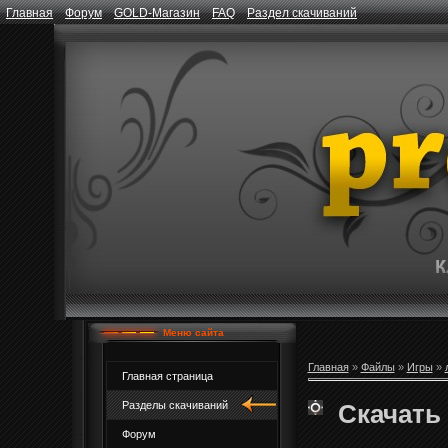
Главная
Форум
GOLD-Магазин
FAQ
Раздел скачиваний
Меню сайта
Главная
»
Файлы
»
Игры
»
Главная страница
Скачать 
Разделы скачиваний
Форум