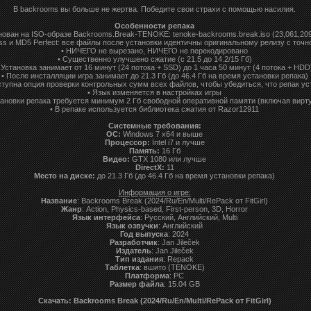
В backrooms вы больше не жертва. Победите свои страхи с помощью насилия.
Особенности репака
нован на ISO-образе Backrooms.Break-TENOKE: tenoke-backrooms.break.iso (23,061,209
ss и MD5 Perfect: все файлы после установки идентичны оригинальному релизу с точн
• НИЧЕГО не вырезано, НИЧЕГО не перекодировано
• Существенно улучшено сжатие (с 21.5 до 14.2/15 Гб)
 Установка занимает от 16 минут (24 потока + SSD) до 1 часа 50 минут (4 потока + HDD
• После инсталляции игра занимает до 21.3 Гб (до 46.4 Гб на время установки репака)
ступна опция проверки контрольных сумм всех файлов, чтобы убедиться, что репак у
• Язык изменяется в настройках игры
тановки репака требуется минимум 2 Гб свободной оперативной памяти (включая вирт
• В репаке используется библиотека сжатия от Razor12911
Системные требования:
ОС:
Windows 7 x64 и выше
Процессор:
Intel i7 и лучше
Память:
16 Гб
Видео:
GTX 1080 или лучше
DirectX:
11
Место на диске:
до 21.3 Гб (до 46.4 Гб на время установки репака)
Информация о игре:
Название
: Backrooms Break (2024/Ru/En/Multi/RePack от FitGirl)
Жанр
: Action, Physics-based, First-person, 3D, Horror
Язык интерфейса
: Русский, Aнглийский, Multi
Язык озвучки
: Английский
Год выпуска
: 2024
Разработчик
: Jan Jileček
Издатель
: Jan Jileček
Тип издания
: Repack
Таблетка
: вшито (TENOKE)
Платформа
: PC
Размер файла
: 15.04 GB
Скачать: Backrooms Break (2024/Ru/En/Multi/RePack от FitGirl)