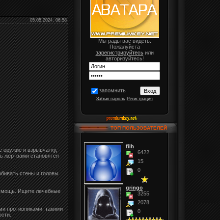
05.05.2024, 06:58
Мы рады вас видеть.
Пожалуйста
зарегистрируйтесь
или
авторизуйтесь!
запомнить
Забыл пароль
Регистрация
ТОП ПОЛЬЗОВАТЕЛЕЙ
filh
 оружие и взрывчатку,
6422
рь жертвами становятся
15
0
обивать стены и головы
gringo
ю мощь. Ищите лечебные
3255
2078
ми противниками, такими
0
ости.