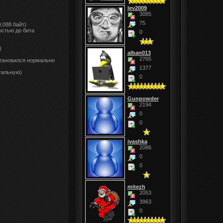
lev2009
3085
75
,088 байт)
остью до бита
0
)
alban013
2765
становился нормально
1377
уальную)
0
Gunpowder
2194
0
0
ivashka
2086
0
0
mitezh
2053
3963
0