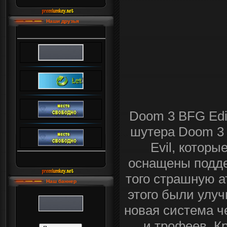
Наши друзья
Doom 3 BFG Edi
шутера Doom 3 и
Evil, которы
оснащены поддер
того страшную 
Наш баннер
этого были улу
новая система ч
и трофеев. Кр