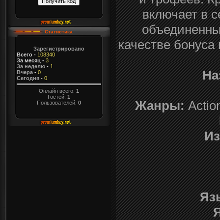
включает в с
объединенных
Статистика
качестве бонуса
Зарегистрировано
Всего
-
108340
За месяц
-
3
За неделю
-
1
На
Вчера
-
0
Сегодня
-
0
Онлайн всего:
1
Гостей:
1
Жанры:
Actio
Пользователей:
0
Из
Яз