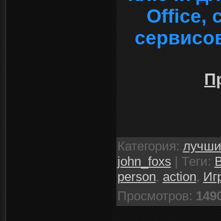
Office,
сервисо
П
Категория
:
лучши
john_foxs
|
Теги
:
B
person
,
action
,
Иг
Просмотров
:
149