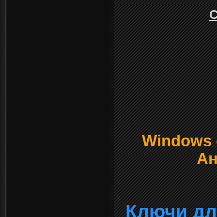
С
Windows о
Ан
Ключи дл