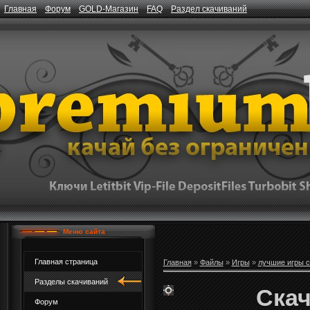
Главная
Форум
GOLD-Магазин
FAQ
Раздел скачиваний
Меню сайта
Главная страница
Главная
»
Файлы
»
Игры
»
лучшие игры с
Разделы скачиваний
Скач
Форум