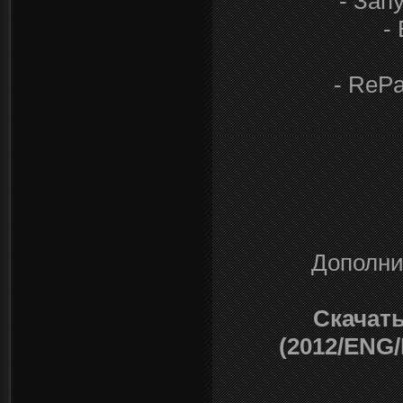
- Зап
-
- RePa
Дополни
Скачать
(2012/ENG/