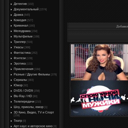
Детектив
[102]
Документальный
[1574]
Драма
[645]
Комедия
[527]
Криминал
[160]
Добави
Мелодрама
[234]
Мультфильм
[168]
Триллер
[516]
Ужасы
[368]
Фантастика
[262]
Фэнтези
[139]
Эротика
[133]
Приключения
[184]
Разные / Другие Фильмы
[378]
Сериалы
[383]
Юмор
[92]
DVD5 / DVD9
[258]
Blu-Ray / HD
[80]
Телепередачи
[210]
Шоу, приколы, юмор
[1]
3D Кино, Видео, TV и Спорт
[159]
Театр
[0]
Арт-хаус и авторское кино
[0]