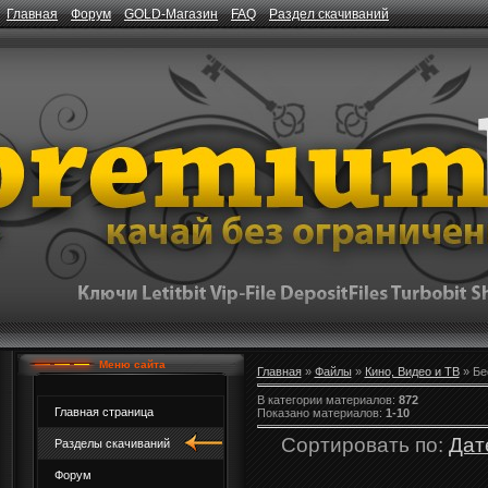
Главная
Форум
GOLD-Магазин
FAQ
Раздел скачиваний
Меню сайта
Главная
»
Файлы
»
Кино, Видео и ТВ
» Бе
В категории материалов
:
872
Главная страница
Показано материалов
:
1-10
Сортировать по
:
Дат
Разделы скачиваний
Форум