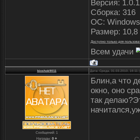
Версия: 1.0.
Сборка: 316
ОС: Windows 
Размер: 10,8
Доступно только для пользова
Всем удачи
bioshok9011
Дата: Среда, 31.03.2010, 16:11
Блин,а что д
окно, оно ср
так делаю?Эт
начитался,у
Сообщений:
1
С
+
Награды:
0