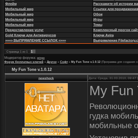
Флейм
Расскажите об истории в
Мобильный мир
Ссылки для продвижения
Мобильный мир
Обои
Мобильный мир
Игры
Мобильный мир
Темы
Предоставление услуг
Комплексный прогон сайт
Gold Ключи для Антивирусов
Ключи Avira
===> ВЫПРЯМЛЕНИЕ ССЫЛОК <===
Выпрямление Filefactory.com
1
Страница
1
из
1
Модератор форума:
gringo
Форум бесплатных ключей
»
Другое
»
Софт
»
My Fun Tone v.1.0.12
(Программа для создания со
My Fun Tone v.1.0.12
newshock
Дата: Среда, 31.03.2010, 09:47
My Fun 
Революционн
гудка мобиль
мобильные о