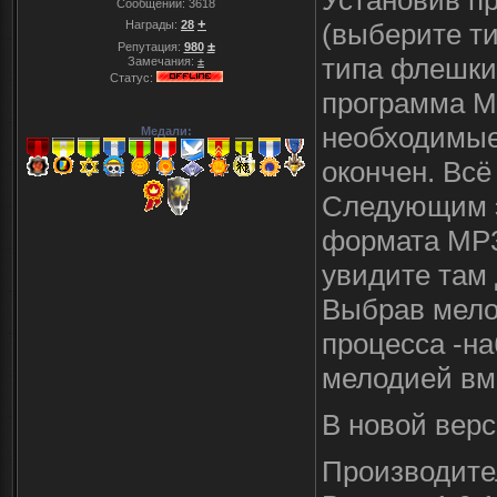
Установив п
Сообщений:
3618
+
Награды:
28
(выберите ти
±
Репутация:
980
типа флешки,
Замечания:
±
Статус:
программа My
необходимые
Медали:
окончен. Всё
Следующим э
формата MP3
увидите там 
Выбрав мело
процесса -н
мелодией вме
В новой верс
Производител