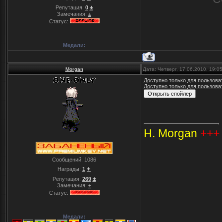
±
Репутация:
0
Замечания:
±
Статус:
Медали:
Morgan
Дата: Четверг, 17.06.2010, 19:
Доступно только для пользова
Доступно только для пользова
H. Morgan
+++
Сообщений:
1086
+
Награды:
1
±
Репутация:
269
Замечания:
±
Статус:
Медали: