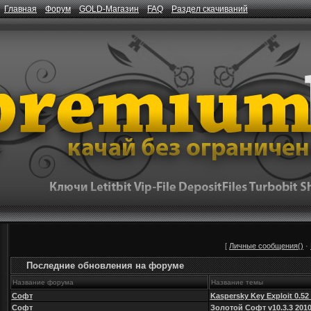
Главная
Форум
GOLD-Магазин
FAQ
Раздел скачиваний
[
Личные сообщения()
·
Последние обновления на форуме
Название форума
Название темы
Софт
Kaspersky Key Exploit 0.52
Софт
Золотой Софт v10.3.3 201