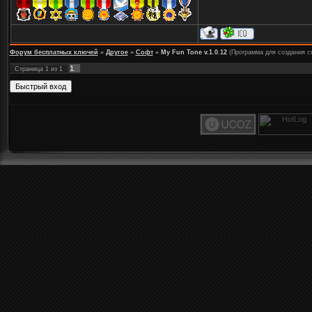
Форум бесплатных ключей
»
Другое
»
Софт
»
My Fun Tone v.1.0.12
(Программа для создания со
1
Страница
1
из
1