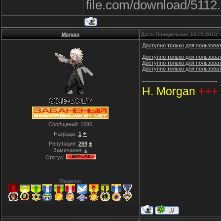
file.com/download/5112
Morgan
Дата: Понедельник, 10.05.2010,
Доступно только для пользова
Доступно только для пользова
Доступно только для пользова
Доступно только для пользова
H. Morgan
+++
Сообщений:
1086
+
Награды:
1
±
Репутация:
269
Замечания:
±
Статус:
Медали: