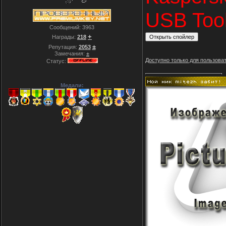
USB Tool
Сообщений:
3963
+
Награды:
218
±
Репутация:
2053
Замечания:
±
Доступно только для пользова
Статус:
Медали: