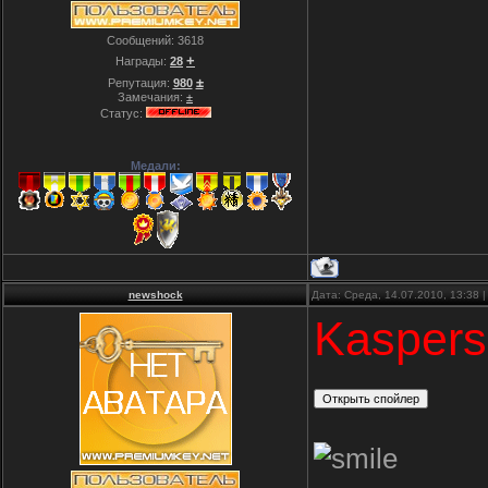
Сообщений:
3618
+
Награды:
28
±
Репутация:
980
Замечания:
±
Статус:
Медали:
newshock
Дата: Среда, 14.07.2010, 13:38
Kaspers