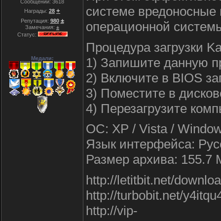
Сообщений:
3618
системе вредоносные 
+
Награды:
28
±
Репутация:
980
операционной систем
Замечания:
±
Статус:
Процедура загрузки Ka
1) Запишите данную п
Медали:
2) Включите в BIOS з
3) Поместите в дисков
4) Перезагрузите комп
ОС: XP / Vista / Windo
Язык интерфейса: Рус
Размер архива: 155.7 
http://letitbit.net/dow
http://turbobit.net/y4itq
http://vip-