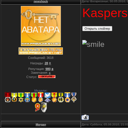
newshock
Дата: Воскресенье, 30.05.2010,
Kaspers
Сообщений:
3618
+
Награды:
28
±
Репутация:
980
Замечания:
±
Статус:
Медали:
Morgan
Дата: Суббота, 05.06.2010, 21: