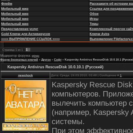
Флейм
Расскажите об истории в
Мобильный мир
Ссылки для продвижения
Мобильный мир
Обои
Мобильный мир
Игры
Мобильный мир
Темы
Предоставление услуг
Комплексный прогон сайт
Gold Ключи для Антивирусов
Ключи Avira
===> ВЫПРЯМЛЕНИЕ ССЫЛОК <===
Выпрямление Filefactory.com
1
Страница
1
из
1
Модератор форума:
gringo
Форум бесплатных ключей
»
Другое
»
Софт
»
Kaspersky Antivirus RescueDisk 10.0.10.1 (Русски
Kaspersky Antivirus RescueDisk 10.0.10.1 (Русский)
newshock
Дата: Среда, 24.03.2010, 03:48 | Сообщение #
1
Kaspersky Rescue Dis
компьютеров. Приложе
вылечить компьютер 
(например, Kaspersky
системы.
При этом эффективнос