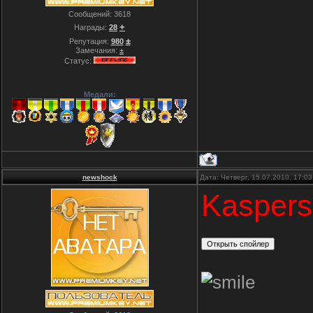
Сообщений:
3618
+
Награды:
28
±
Репутация:
980
Замечания:
±
Статус:
Медали:
newshock
Дата: Четверг, 15.07.2010, 17:0
Kaspers