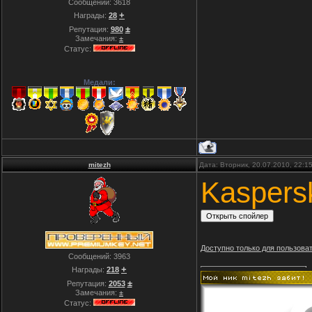
Сообщений:
3618
+
Награды:
28
±
Репутация:
980
Замечания:
±
Статус:
Медали:
mitezh
Дата: Вторник, 20.07.2010, 22:
Kaspersk
Доступно только для пользова
Сообщений:
3963
+
Награды:
218
±
Репутация:
2053
Замечания:
±
Статус: