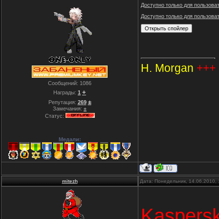
Доступно только для пользова
Доступно только для пользова
H. Morgan
+++
Сообщений:
1086
+
Награды:
1
±
Репутация:
269
Замечания:
±
Статус:
Медали:
mitezh
Дата: Понедельник, 14.06.2010,
Kaspersk