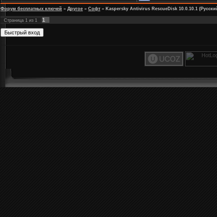
Форум бесплатных ключей
»
Другое
»
Софт
»
Kaspersky Antivirus RescueDisk 10.0.10.1 (Русски
1
Страница
1
из
1