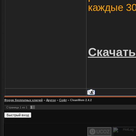
каждые 30
Скачат
Форум бесплатных ключей
»
Другое
»
Софт
»
CleanMem 2.4.2
1
Страница
1
из
1