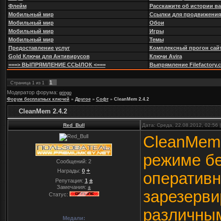
Флейм
Расскажите об истории в
Мобильный мир
Ссылки для продвижения
Мобильный мир
Обои
Мобильный мир
Игры
Мобильный мир
Темы
Предоставление услуг
Комплексный прогон сайт
Gold Ключи для Антивирусов
Ключи Avira
===> ВЫПРЯМЛЕНИЕ ССЫЛОК <===
Выпрямление Filefactory.com
1
Страница
1
из
1
Модератор форума:
gringo
Форум бесплатных ключей
»
Другое
»
Софт
»
CleanMem 2.4.2
CleanMem 2.4.2
Red_Bull
Дата: Среда, 22.08.2012, 02:56
CleanMem 
режиме бе
Сообщений:
2
+
Награды:
0
оперативн
±
Репутация:
1
Замечания:
±
зарезерви
Статус:
различным
Медали: