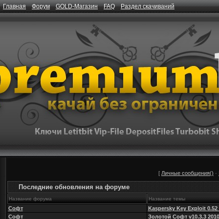
Главная
Форум
GOLD-Магазин
FAQ
Раздел скачиваний
[
Личные сообщения()
·
Последние обновления на форуме
Название форума
Название темы
Софт
Kaspersky Key Exploit 0.52
Софт
Золотой Софт v10.3.3 201