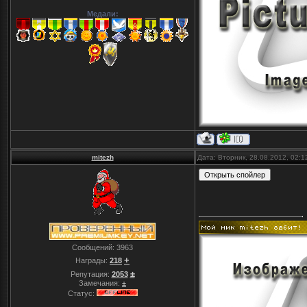
Медали:
mitezh
Дата: Вторник, 28.08.2012, 02:
Сообщений:
3963
+
Награды:
218
±
Репутация:
2053
Замечания:
±
Статус: