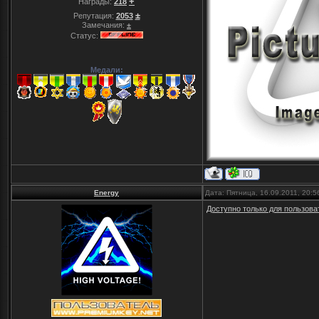
+
Награды:
218
±
Репутация:
2053
Замечания:
±
Статус:
Медали:
Energy
Дата: Пятница, 16.09.2011, 20:
Доступно только для пользова