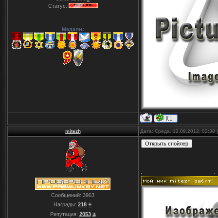
Статус:
Медали:
mitezh
Дата: Среда, 12.09.2012, 02:38
Сообщений:
3963
+
Награды:
218
±
Репутация:
2053