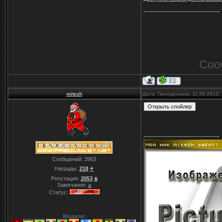
Соо
mitezh
Дата: Понедельник, 11.06.2012,
Сообщений:
3963
+
Награды:
218
±
Репутация:
2053
Замечания:
±
Статус:
Медали: