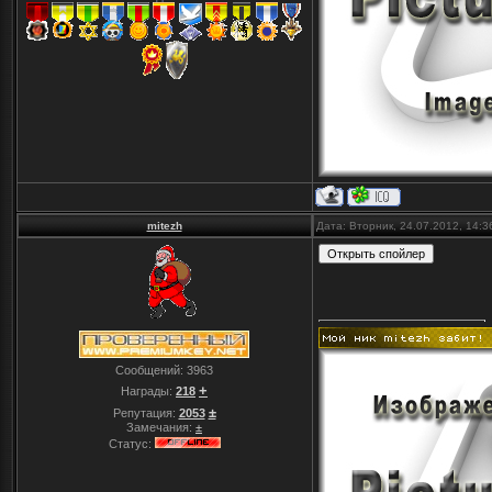
mitezh
Дата: Вторник, 24.07.2012, 14:
Сообщений:
3963
+
Награды:
218
±
Репутация:
2053
Замечания:
±
Статус: