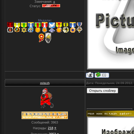
Замечания:
±
Статус:
Медали:
mitezh
Дата: Понедельник, 24.09.2012,
Сообщений:
3963
+
Награды:
218
±