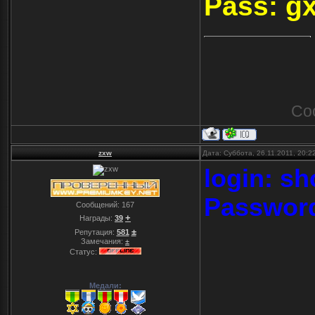
Pass: g
Со
zxw
Дата: Суббота, 26.11.2011, 20:
login: s
Passwor
Сообщений:
167
+
Награды:
39
±
Репутация:
581
Замечания:
±
Статус:
Медали: