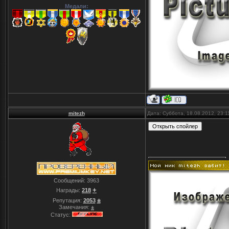
Медали:
mitezh
Дата: Суббота, 18.08.2012, 23:
Сообщений:
3963
+
Награды:
218
±
Репутация:
2053
Замечания:
±
Статус: