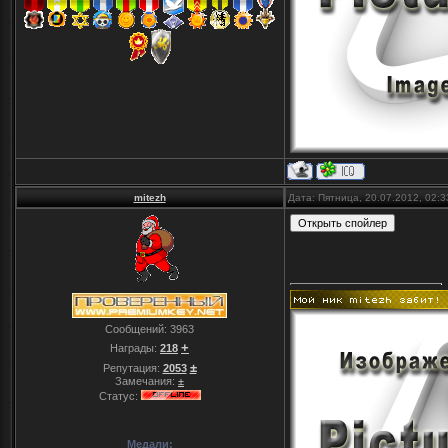
mitezh
Дата: Пятница, 20.07.2012, 02:
Сообщений:
3963
+
Награды:
218
±
Репутация:
2053
Замечания:
±
Статус:
Медали: