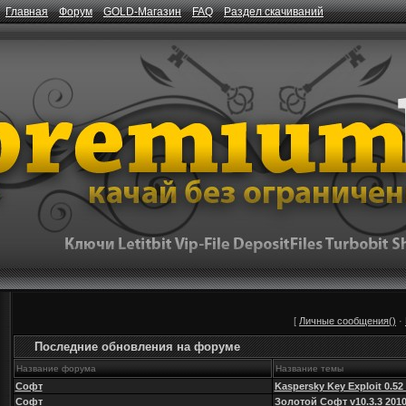
Главная
Форум
GOLD-Магазин
FAQ
Раздел скачиваний
[
Личные сообщения()
·
Последние обновления на форуме
Название форума
Название темы
Софт
Kaspersky Key Exploit 0.52
Софт
Золотой Софт v10.3.3 201