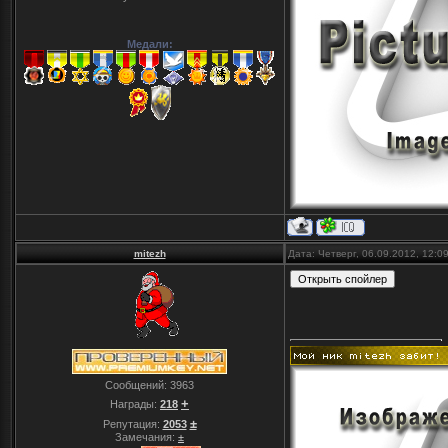
Медали:
mitezh
Дата: Четверг, 06.09.2012, 12:
Сообщений:
3963
+
Награды:
218
±
Репутация:
2053
Замечания:
±