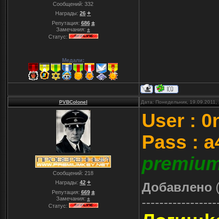
Сообщений:
332
+
Награды:
26
±
Репутация:
686
Замечания:
±
Статус:
Медали:
PVBColonel
Дата: Понедельник, 19.09.2011,
User : 
Pass : 
premium
Сообщений:
218
+
Награды:
42
Добавлено
(
±
Репутация:
669
-----------------
Замечания:
±
Статус: