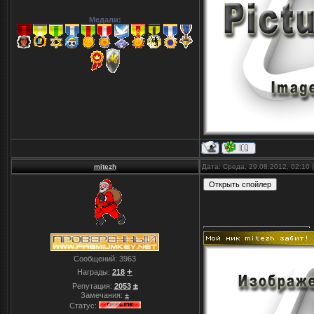
Медали:
mitezh
Дата: Среда, 29.08.2012, 02:10
Сообщений:
3963
+
Награды:
218
±
Репутация:
2053
Замечания:
±
Статус: