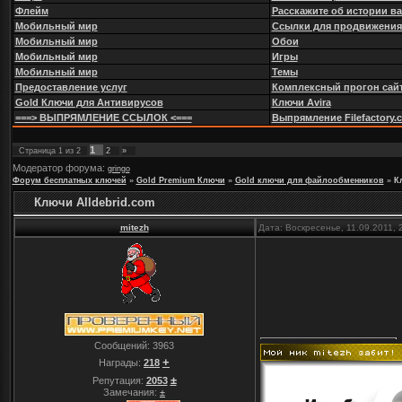
Флейм
Расскажите об истории в
Мобильный мир
Ссылки для продвижения
Мобильный мир
Обои
Мобильный мир
Игры
Мобильный мир
Темы
Предоставление услуг
Комплексный прогон сайт
Gold Ключи для Антивирусов
Ключи Avira
===> ВЫПРЯМЛЕНИЕ ССЫЛОК <===
Выпрямление Filefactory.com
1
Страница
1
из
2
2
»
Модератор форума:
gringo
Форум бесплатных ключей
»
Gold Premium Ключи
»
Gold ключи для файлообменников
»
К
Ключи Alldebrid.com
mitezh
Дата: Воскресенье, 11.09.2011,
Сообщений:
3963
+
Награды:
218
±
Репутация:
2053
Замечания:
±