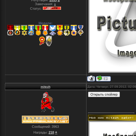
Репутация:
2053
Замечания:
±
Статус:
Медали:
mitezh
Дата: Четверг, 27.09.2012, 02:
Сообщений:
3963
+
Награды:
218