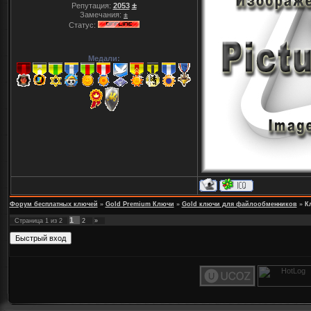
±
Репутация:
2053
Замечания:
±
Статус:
Медали:
Форум бесплатных ключей
»
Gold Premium Ключи
»
Gold ключи для файлообменников
»
К
1
Страница
1
из
2
2
»