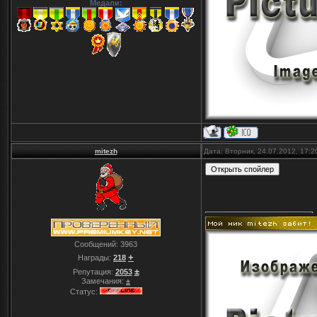
Медали:
mitezh
Дата: Вторник, 24.07.2012, 17:
Сообщений:
3963
+
Награды:
218
±
Репутация:
2053
Замечания:
±
Статус: