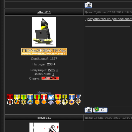
alban013
Дата: Суббота, 07.01.2012, 19:
Доступно только для пользова
Сообщений:
1377
+
Награды:
238
±
Репутация:
2765
Замечания:
±
Статус:
Медали:
ser25641
Дата: Среда, 29.02.2012, 13:10