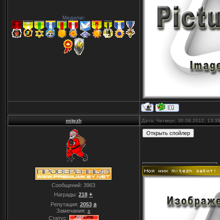
Медали:
mitezh
Дата: Четверг, 30.08.2012, 13:
Сообщений:
3963
+
Награды:
218
±
Репутация:
2053
Замечания:
±
Статус: