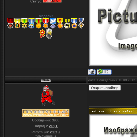
Статус:
Медали:
mitezh
Дата: Понедельник, 10.09.2012,
Сообщений:
3963
+
Награды:
218
±
Репутация:
2053
Замечания:
±