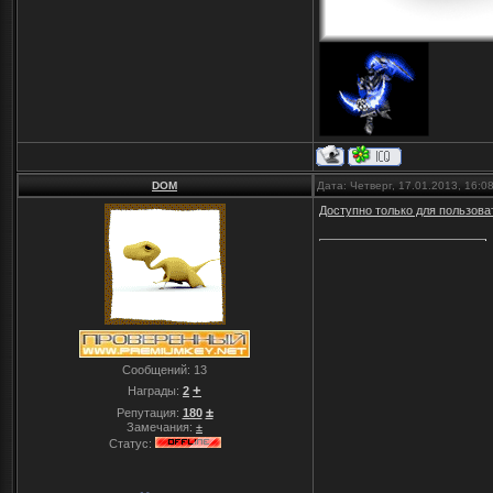
DOM
Дата: Четверг, 17.01.2013, 16:
Доступно только для пользова
Сообщений:
13
+
Награды:
2
±
Репутация:
180
Замечания:
±
Статус: