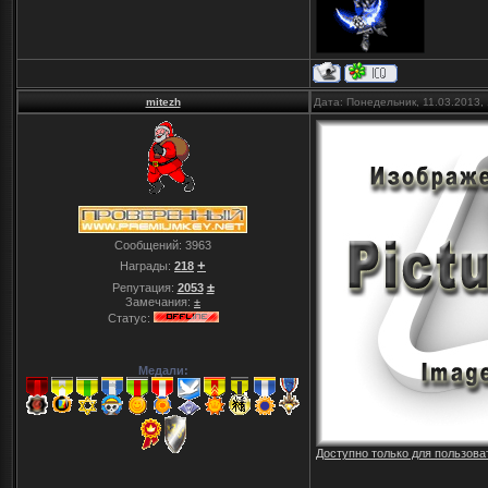
mitezh
Дата: Понедельник, 11.03.2013,
Сообщений:
3963
+
Награды:
218
±
Репутация:
2053
Замечания:
±
Статус:
Медали:
Доступно только для пользова