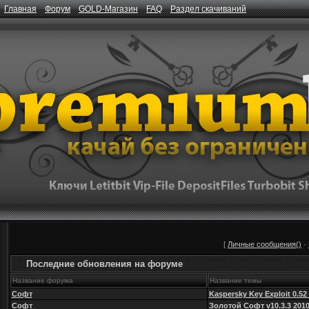
Главная
Форум
GOLD-Магазин
FAQ
Раздел скачиваний
[
Личные сообщения()
·
Последние обновления на форуме
Название форума
Название темы
Софт
Kaspersky Key Exploit 0.52
Софт
Золотой Софт v10.3.3 201