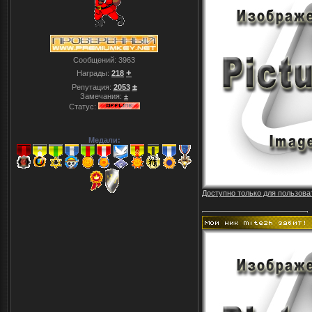
Сообщений:
3963
+
Награды:
218
±
Репутация:
2053
Замечания:
±
Статус:
Медали:
Доступно только для пользова