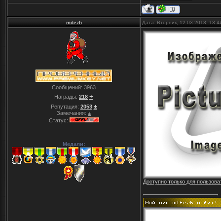
mitezh
Дата: Вторник, 12.03.2013, 13:
Сообщений:
3963
+
Награды:
218
±
Репутация:
2053
Замечания:
±
Статус:
Медали:
Доступно только для пользова