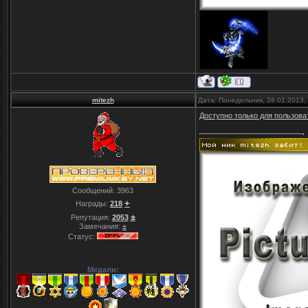
mitezh
Дата: Понедельник, 28.01.2013,
Доступно только для пользова
Сообщений:
3963
+
Награды:
218
±
Репутация:
2053
Замечания:
±
Статус:
Медали: