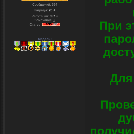
Сообщений:
354
+
Награды:
20
±
Репутация:
357
Замечания:
±
При э
Статус:
паро
Медали:
дост
Для
Прове
ду
получил