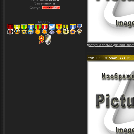
Замечания:
±
Статус:
Медали:
Доступно только для пользова