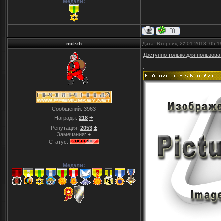
Медали:
mitezh
Дата: Вторник, 22.01.2013, 05:
Доступно только для пользова
Сообщений:
3963
+
Награды:
218
±
Репутация:
2053
Замечания:
±
Статус:
Медали: