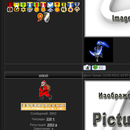
Медали:
mitezh
Дата: Среда, 13.02.2013, 12:57
Сообщений:
3963
+
Награды:
218
±
Репутация:
2053
Замечания:
±