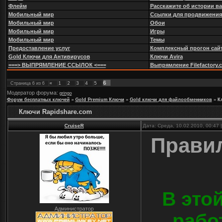
Флейм
Расскажите об истории в
Мобильный мир
Ссылки для продвижения
Мобильный мир
Обои
Мобильный мир
Игры
Мобильный мир
Темы
Предоставление услуг
Комплексный прогон сайт
Gold Ключи для Антивирусов
Ключи Avira
===> ВЫПРЯМЛЕНИЕ ССЫЛОК <===
Выпрямление Filefactory.com
6
Страница
6
из
6
«
1
2
3
4
5
Модератор форума:
gringo
Форум бесплатных ключей
»
Gold Premium Ключи
»
Gold ключи для файлообменников
»
К
Ключи Rapidshare.com
CruiseR
Дата: Среда, 10.02.2010, 00:47
Правил
В это
Администратор
рабо