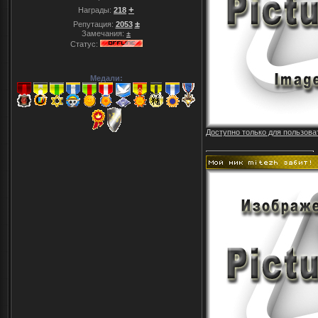
+
Награды:
218
±
Репутация:
2053
Замечания:
±
Статус:
Медали:
Доступно только для пользова