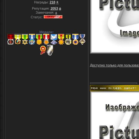
+
Награды:
218
±
Репутация:
2053
Замечания:
±
Статус:
Медали:
Доступно только для пользова