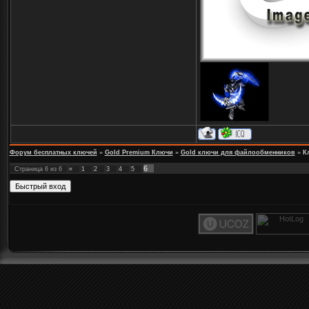
Форум бесплатных ключей
»
Gold Premium Ключи
»
Gold ключи для файлообменников
»
К
6
Страница
6
из
6
«
1
2
3
4
5