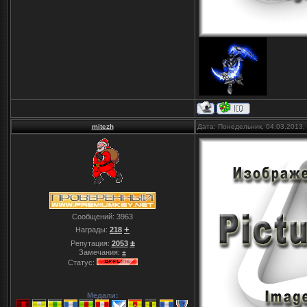
mitezh
Дата: Понедельник, 04.03.2013,
Сообщений:
3963
+
Награды:
218
±
Репутация:
2053
Замечания:
±
Статус:
Медали: