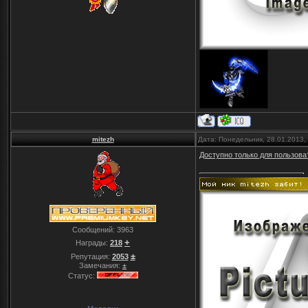
mitezh
Дата: Понедельник, 28.01.2013,
Доступно только для пользова
Сообщений:
3963
+
Награды:
218
±
Репутация:
2053
Замечания:
±
Статус: