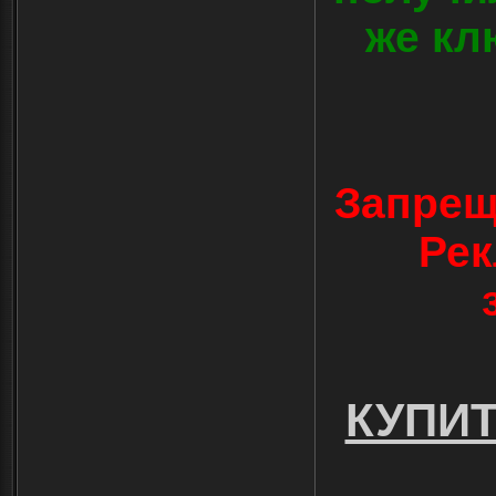
же кл
Запрещ
Рек
КУПИ