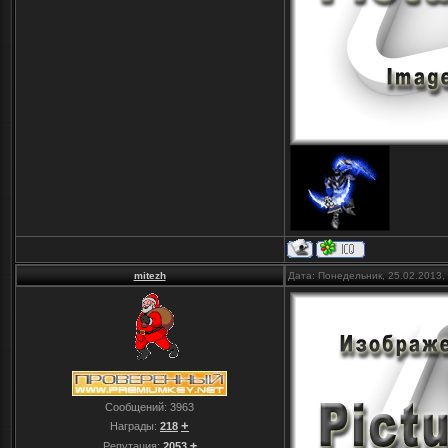
mitezh
Дата: Понедельник, 25.02.2013,
Сообщений:
3963
+
Награды:
218
±
Репутация:
2053