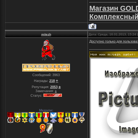
Магазин GOLD
Комплексный 
mitezh
Дата: Среда, 16.01.2013, 15:24
Доступно только для пользова
Сообщений:
3963
+
Награды:
218
±
Репутация:
2053
Замечания:
±
Статус:
Медали: