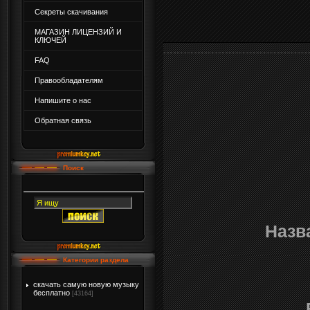
Секреты скачивания
МАГАЗИН ЛИЦЕНЗИЙ И
КЛЮЧЕЙ
FAQ
Правообладателям
Напишите о нас
Обратная связь
Поиск
Назв
Категории раздела
скачать самую новую музыку
бесплатно
[43164]