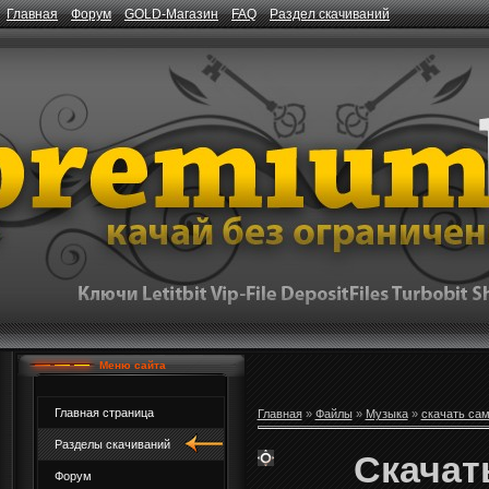
Главная
Форум
GOLD-Магазин
FAQ
Раздел скачиваний
Меню сайта
Главная страница
Главная
»
Файлы
»
Музыка
»
скачать са
Разделы скачиваний
Скачать
Форум