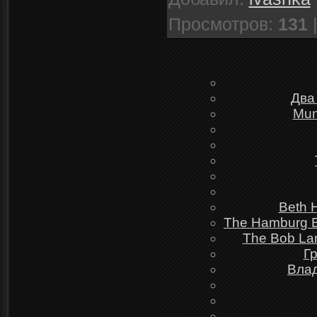
Просмотров
:
131
Два
Mun
Beth 
The Hamburg Bl
The Bob Lan
Г
Влад