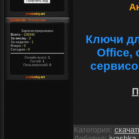
А
Статистика
Зарегистрировано
Всего
-
108340
Ключи дл
За месяц
-
3
За неделю
-
1
Вчера
-
0
Office
Сегодня
-
0
Онлайн всего:
1
Гостей:
1
сервисо
Пользователей:
0
П
Категория
:
скачат
Добавил
:
ivashka