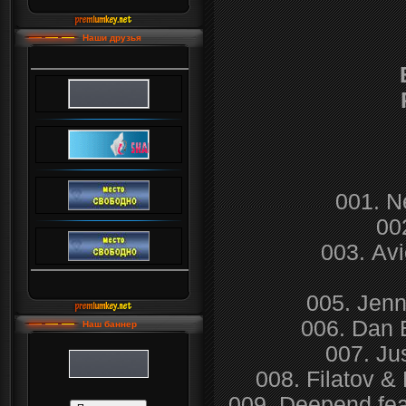
Наши друзья
001. N
00
003. Avi
005. Jenn
006. Dan 
Наш баннер
007. Ju
008. Filatov &
009. Deepend fe