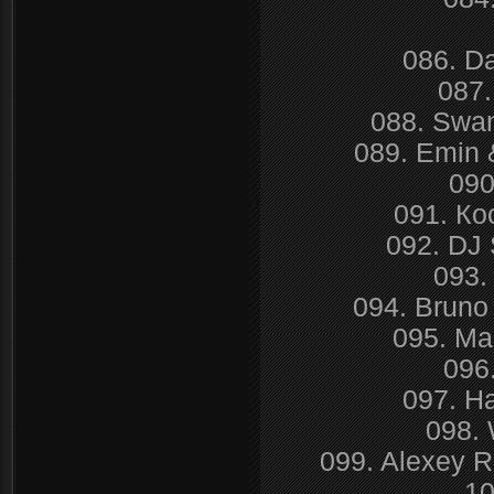
086. Da
087
088. Swan
089. Emin
090
091. Ко
092. DJ 
093.
094. Bruno 
095. Ма
096
097. Н
098. 
099. Alexey 
10