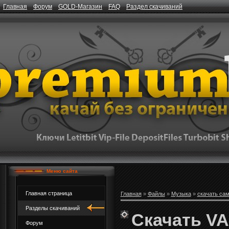
Главная
Форум
GOLD-Магазин
FAQ
Раздел скачиваний
Меню сайта
Главная страница
Главная
»
Файлы
»
Музыка
»
скачать са
Разделы скачиваний
Скачать VA 
Форум