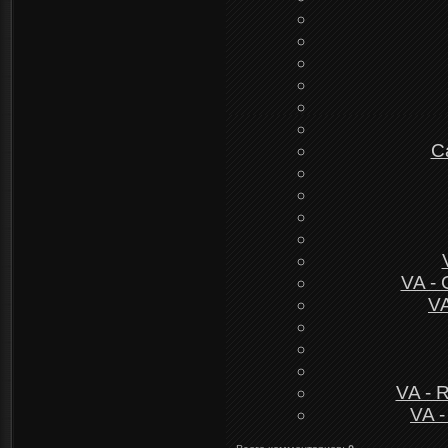
C
VA - 
VA
VA - 
VA -