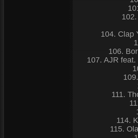
10
102.
104. Clap 
1
106. Bor
107. AJR feat.
1
109
111. Th
11
114. K
115. Ol
1