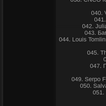
040. 
041
042. Juli
043. Б
044. Louis Tomlin
045. Th
047. 
049. Serpo 
050. Salv
051.