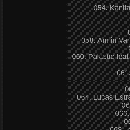
054. Kanit
058. Armin Va
060. Palastic feat
061
0
064. Lucas Estr
06
066.
0
068. I