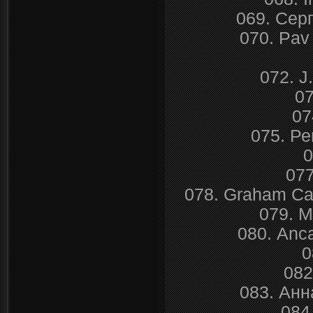
069. Сер
070. Pav 
072. J
0
07
075. Р
0
077
078. Graham Can
079. М
080. Anca
0
082
083. Анн
084