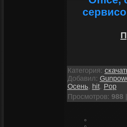
сервисо
П
Категория
:
скачат
Добавил
:
Gunpow
Oсень
,
hit
,
Pop
Просмотров
:
988