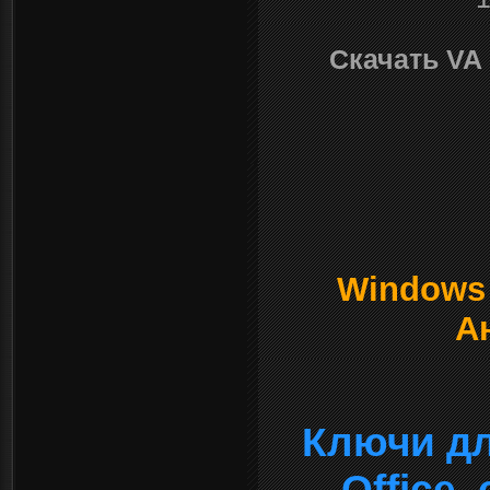
Скачать VA 
Windows о
А
Ключи дл
Office