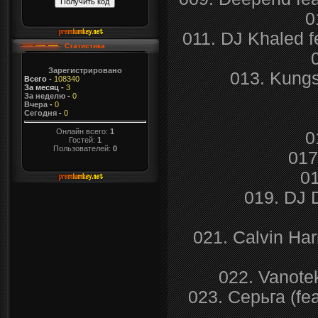
0
011. DJ Khaled f
Статистика
Зарегистрировано
013. Kungs
Всего
-
108340
За месяц
-
3
За неделю
-
0
Вчера
-
0
Сегодня
-
0
Онлайн всего:
1
0
Гостей:
1
Пользователей:
0
017
0
019. DJ 
021. Calvin Harr
022. Vanotek
023. Серьга (f