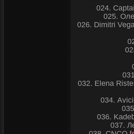
024. Capta
025. Оле
026. Dimitri Vega
0
02
031
032. Elena Riste
034. Avic
035
036. Kadeb
037. Л
038. CNCO fea