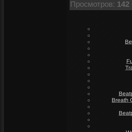
Просмотров
:
142
Be
Fu
Tr
Beat
Breath 
Beat