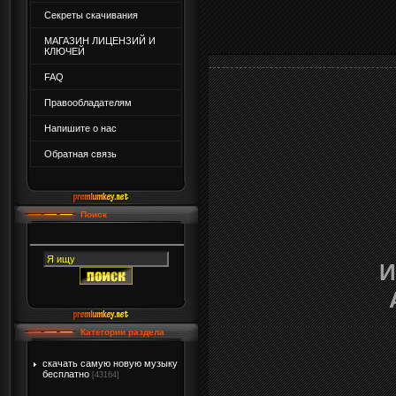
Секреты скачивания
МАГАЗИН ЛИЦЕНЗИЙ И
КЛЮЧЕЙ
FAQ
Правообладателям
Напишите о нас
Обратная связь
Поиск
И
Категории раздела
скачать самую новую музыку
бесплатно
[43164]