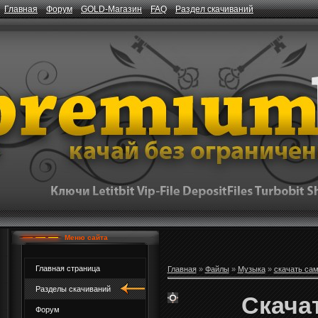
Главная
Форум
GOLD-Магазин
FAQ
Раздел скачиваний
Меню сайта
Главная страница
Главная
»
Файлы
»
Музыка
»
скачать са
Разделы скачиваний
Скачат
Форум